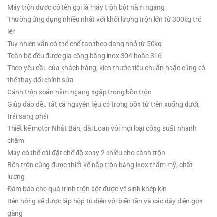
Máy trộn được có tên gọi là máy trộn bột nằm ngang
Thường ứng dụng nhiều nhất với khối lượng trộn lớn từ 300kg trở
lên
Tuy nhiên vẫn có thể chế tạo theo dạng nhỏ từ 50kg
Toàn bộ đều được gia công bằng inox 304 hoặc 316
Theo yêu cầu của khách hàng, kích thước tiêu chuẩn hoặc cũng có
thể thay đổi chỉnh sửa
Cánh trộn xoắn nằm ngang ngập trong bồn trộn
Giúp đảo đều tất cả nguyên liệu có trong bồn từ trên xuống dưới,
trái sang phải
Thiết kế motor Nhật Bản, đài Loan với mọi loại công suất nhanh
chậm
Máy có thể cài đặt chế độ xoay 2 chiều cho cánh trộn
Bồn trộn cũng được thiết kế nắp trộn bằng inox thẩm mỹ, chất
lượng
Đảm bảo cho quá trình trộn bột được vệ sinh khép kín
Bên hông sẽ được lắp hộp tủ điện với biến tần và các dây điện gọn
gàng