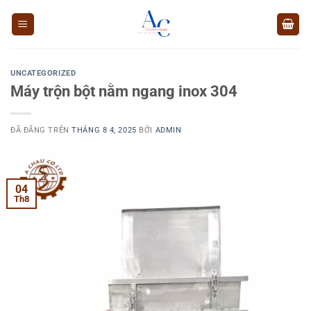
Chuyển
đến
nội
dung
UNCATEGORIZED
Máy trộn bột nằm ngang inox 304
ĐÃ ĐĂNG TRÊN
THÁNG 8 4, 2025
BỞI
ADMIN
04
Th8