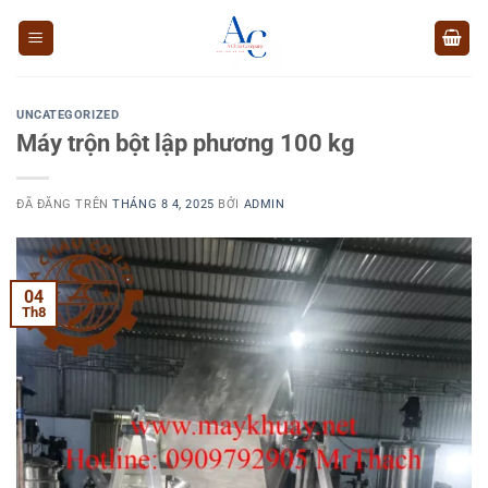
Chuyển
đến
nội
dung
UNCATEGORIZED
Máy trộn bột lập phương 100 kg
ĐÃ ĐĂNG TRÊN
THÁNG 8 4, 2025
BỞI
ADMIN
04
Th8