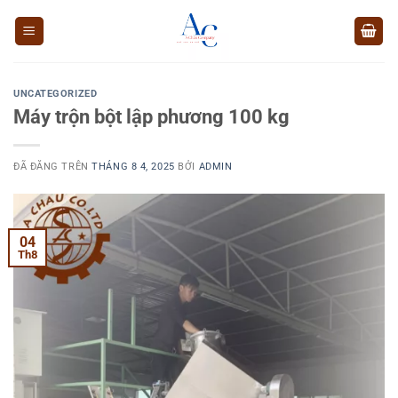
Chuyển
đến
nội
dung
UNCATEGORIZED
Máy trộn bột lập phương 100 kg
ĐÃ ĐĂNG TRÊN
THÁNG 8 4, 2025
BỞI
ADMIN
04
Th8