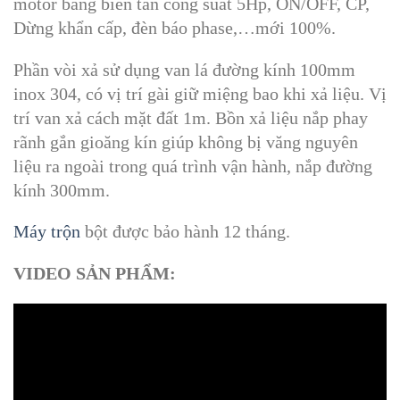
motor bằng biến tần công suất 5Hp, ON/OFF, CP,
Dừng khẩn cấp, đèn báo phase,…mới 100%.
Phần vòi xả sử dụng van lá đường kính 100mm
inox 304, có vị trí gài giữ miệng bao khi xả liệu. Vị
trí van xả cách mặt đất 1m. Bồn xả liệu nắp phay
rãnh gắn gioăng kín giúp không bị văng nguyên
liệu ra ngoài trong quá trình vận hành, nắp đường
kính 300mm.
Máy trộn
bột được bảo hành 12 tháng.
VIDEO SẢN PHẨM: