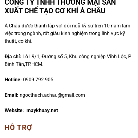
CÔNG TY TNHH THƯƠNG MẠI SẢN
XUẤT CHẾ TẠO CƠ KHÍ Á CHÂU
Á Châu được thành lập với đội ngũ kỹ sư trên 10 năm làm
việc trong ngành, rất giàu kinh nghiệm trong lĩnh vực kỹ
thuật, cơ khí.
Địa chỉ:
Lô I.9/1, Đường số 5, Khu công nghiệp Vĩnh Lộc, P.
Bình Tân,TP.HCM.
Hotline:
0909.792.905.
Email:
ngocthach.achau@gmail.com
Website: maykhuay.net
HỖ TRỢ