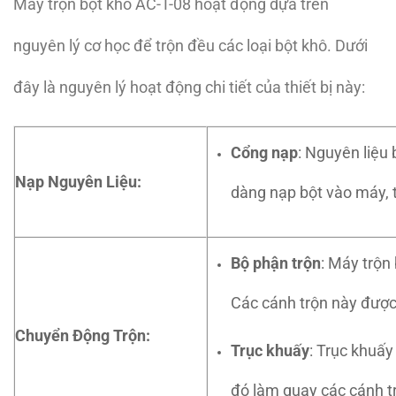
Máy trộn bột khô AC-T-08 hoạt động dựa trên
nguyên lý cơ học để trộn đều các loại bột khô. Dưới
đây là nguyên lý hoạt động chi tiết của thiết bị này:
Cổng nạp
: Nguyên liệu
Nạp Nguyên Liệu:
dàng nạp bột vào máy, 
Bộ phận trộn
: Máy trộn
Các cánh trộn này được 
Chuyển Động Trộn:
Trục khuấy
: Trục khuấy
đó làm quay các cánh t