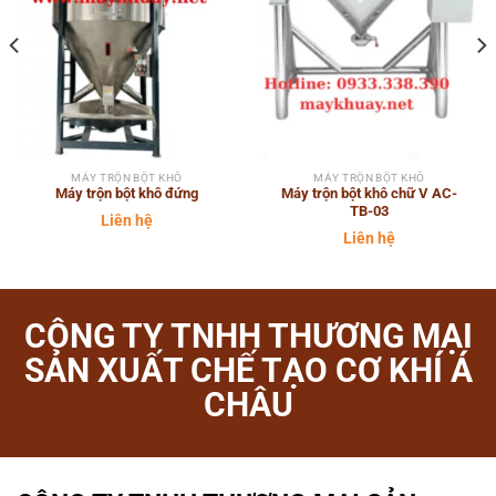
MÁY TRỘN BỘT KHÔ
MÁY TRỘN BỘT KHÔ
Máy trộn bột khô đứng
Máy trộn bột khô chữ V AC-
TB-03
Liên hệ
Liên hệ
CÔNG TY TNHH THƯƠNG MẠI
SẢN XUẤT CHẾ TẠO CƠ KHÍ Á
CHÂU