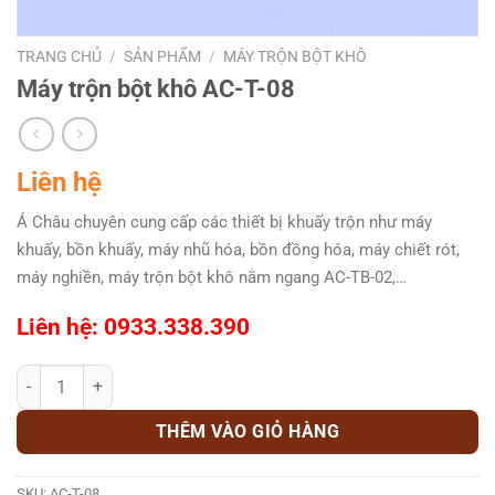
TRANG CHỦ
/
SẢN PHẨM
/
MÁY TRỘN BỘT KHÔ
Máy trộn bột khô AC-T-08
Liên hệ
Á Châu chuyên cung cấp các thiết bị khuấy trộn như máy
khuấy, bồn khuấy, máy nhũ hóa, bồn đồng hóa, máy chiết rót,
máy nghiền, máy trộn bột khô nằm ngang AC-TB-02,…
Liên hệ: 0933.338.390
Máy trộn bột khô AC-T-08 số lượng
THÊM VÀO GIỎ HÀNG
SKU:
AC-T-08