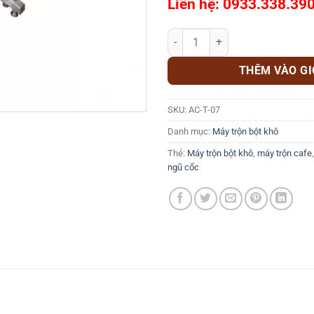
Liên hệ: 0933.338.39
Máy trộn gia vị khô AC-TB-07 số
THÊM VÀO G
SKU:
AC-T-07
Danh mục:
Máy trộn bột khô
Thẻ:
Máy trộn bột khô
,
máy trộn cafe
ngũ cốc