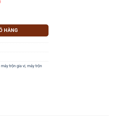
0
 lượng
IỎ HÀNG
,
máy trộn gia vị
,
máy trộn