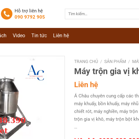
Hỗ trợ liên hệ
Tìm
090 9792 905
kiếm:
ách
Video
Tin tức
Liên hệ
TRANG CHỦ
/
SẢN PHẨM
/
MÁ
Máy trộn gia vị 
Liên hệ
Á Châu chuyên cung cấp các thi
máy khuấy, bồn khuấy, máy nhũ
chiết rót, máy nghiền, máy trộ
trộn gia vị khô, máy trộn bột 
…