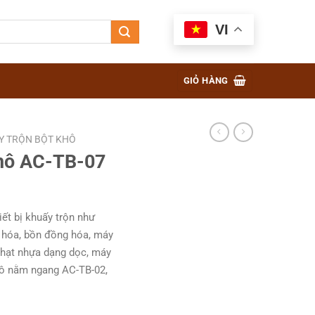
VI
GIỎ HÀNG
Y TRỘN BỘT KHÔ
khô AC-TB-07
ết bị khuấy trộn như
 hóa, bồn đồng hóa, máy
n hạt nhựa dạng dọc, máy
khô nằm ngang AC-TB-02,