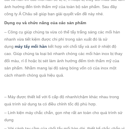
ảnh hưởng đến tính thẩm mỹ của toàn bộ sản phẩm. Sau đây
công ty Á Châu sẽ giúp bạn giải quyết vấn đề này nhé.
Dụng cụ và chức năng của các sản phẩm
– Công cụ giúp chúng ta vừa có thể tẩy trắng sáng các mối hàn
nhanh vừa tiết kiệm được chi phí trong sản xuất đó là sử
dụng
máy tẩy mối hàn
kết hợp với chổi tẩy và axit ở nhiệt độ
cao. Giúp chúng ta loại bỏ nhanh chóng các mối hàn inox bị thay
đổi màu, rỉ ố hoặc bị sét làm ảnh hưởng đếm tính thẩm mỹ của
sản phẩm. Nhằm mang lại độ sáng bóng vốn có của inox một
cách nhanh chóng quả hiệu quả.
– Máy được thiết kế với 6 cấp độ nhanh/chậm khác nhau trong
quá trình sử dụng ta có điều chỉnh tốc độ phù hợp.
– Linh kiện máy chắc chắn, gọn nhẹ rất an toàn cho quá trình sử
dụng
– Với cánh tay cầm của chổi tẩy mối hàn dài, thiết kế chắc chắn vì