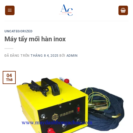
Chuyển
đến
nội
dung
UNCATEGORIZED
Máy tẩy mối hàn inox
ĐÃ ĐĂNG TRÊN
THÁNG 8 4, 2025
BỞI
ADMIN
04
Th8