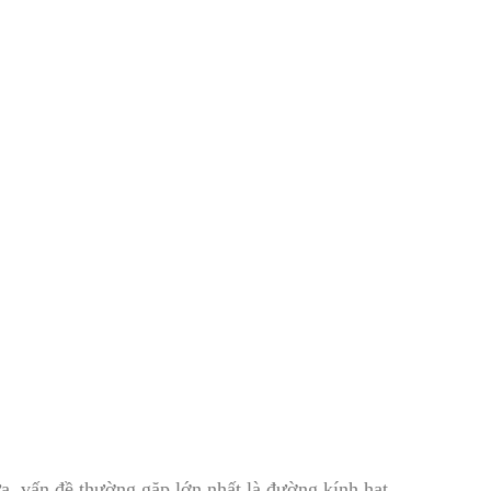
a, vấn đề thường gặp lớn nhất là đường kính hạt