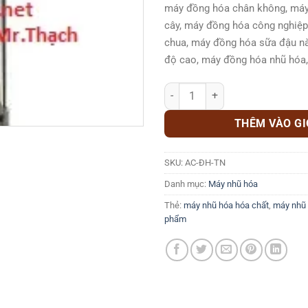
máy đồng hóa chân không, máy
cây, máy đồng hóa công nghiệ
chua, máy đồng hóa sữa đậu n
độ cao, máy đồng hóa nhũ hóa
Máy nhũ hóa thí nghiệm 1-10 lít 
THÊM VÀO G
SKU:
AC-ĐH-TN
Danh mục:
Máy nhũ hóa
Thẻ:
máy nhũ hóa hóa chất
,
máy nhũ
phẩm