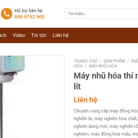
Hỗ trợ liên hệ
Tìm
090 9792 905
kiếm:
ách
Video
Tin tức
Liên hệ
TRANG CHỦ
/
SẢN PHẨM
/
MÁ
HÓA
/
MÁY NHŨ HÓA
Máy nhũ hóa thí
lít
Liên hệ
Chuyên cung cấp máy đồng hóa
nghiền bi, máy nghiền hóa chất
nghiên dung môi, máy nghiền rổ
nghiệm, máy đồng hóa mẫu, má