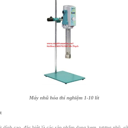
Máy nhũ hóa thí nghiệm 1-10 lít
t
t dính cao, đặc biệt là các sản phẩm dạng kem, tương nhũ, sữ