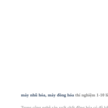
máy nhũ hóa, máy đồng hóa
thí nghiệm 1-10 lí
Trong công nghệ sản xuất chất đồng hóa có độ kế