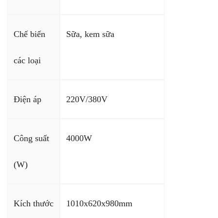
Chế biến
Sữa, kem sữa
các loại
Điện áp
220V/380V
Công suất
4000W
(W)
Kích thước
1010x620x980mm