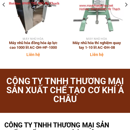
MÁY NHŨ HÓA
MÁY NHŨ HÓA
Máy nhũ hóa đồng hóa áp lực
Máy nhũ hóa thí nghiệm quay
cao 1000 lít AC-DH-HF-1000
tay 1-10 lít AC-ĐH-08
Liên hệ
Liên hệ
CÔNG TY TNHH THƯƠNG MẠI
SẢN XUẤT CHẾ TẠO CƠ KHÍ Á
CHÂU
CÔNG TY TNHH THƯƠNG MẠI SẢN