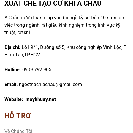
XUẤT CHẾ TẠO CƠ KHÍ Á CHÂU
Á Châu được thành lập với đội ngũ kỹ sư trên 10 năm làm
việc trong ngành, rất giàu kinh nghiệm trong lĩnh vực kỹ
thuật, cơ khí.
Địa chỉ:
Lô I.9/1, Đường số 5, Khu công nghiệp Vĩnh Lộc, P.
Bình Tân,TP.HCM.
Hotline:
0909.792.905.
Email:
ngocthach.achau@gmail.com
Website: maykhuay.net
HỖ TRỢ
Về Chúng Tôi