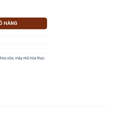
ng mỹ phẩm số lượng
IỎ HÀNG
 hóa sữa
,
máy nhũ hóa thực