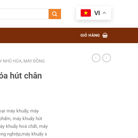
VI
GIỎ HÀNG
Y NHŨ HÓA, MÁY ĐỒNG
óa hút chân
loại máy khuấy, máy
 phẩm, máy khuấy hút
áy khuấy hoá chất, máy
ông nghiệp,máy khuấy s