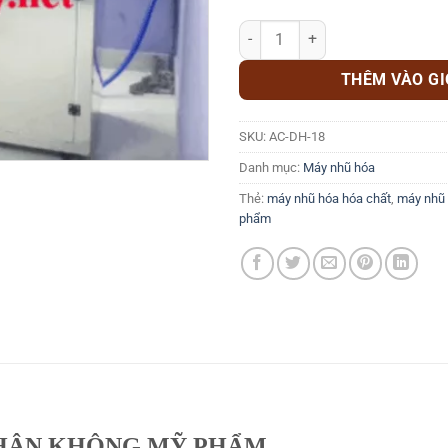
Máy khuấy nhũ hóa hút chân khô
THÊM VÀO G
SKU:
AC-DH-18
Danh mục:
Máy nhũ hóa
Thẻ:
máy nhũ hóa hóa chất
,
máy nhũ
phẩm
CHÂN KHÔNG MỸ PHẨM