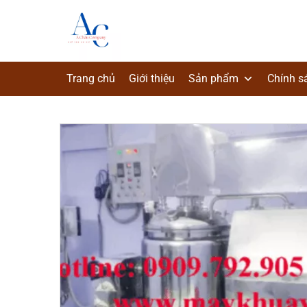
Chuyển
đến
nội
dung
Trang chủ
Giới thiệu
Sản phẩm
Chính s