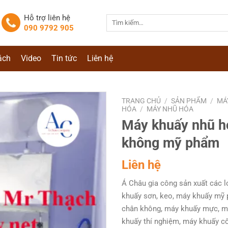
Hỗ trợ liên hệ
Tìm
090 9792 905
kiếm:
ách
Video
Tin tức
Liên hệ
TRANG CHỦ
/
SẢN PHẨM
/
MÁ
HÓA
/
MÁY NHŨ HÓA
Máy khuấy nhũ h
không mỹ phẩm
Liên hệ
Á Châu gia công sản xuất các 
khuấy sơn, keo, máy khuấy mỹ
chân không, máy khuấy mực, m
khuấy thí nghiệm, máy khuấy c