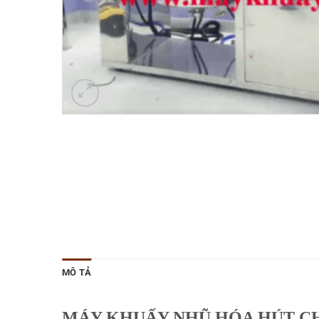
MÔ TẢ
MÁY KHUẤY NHŨ HÓA HÚT 