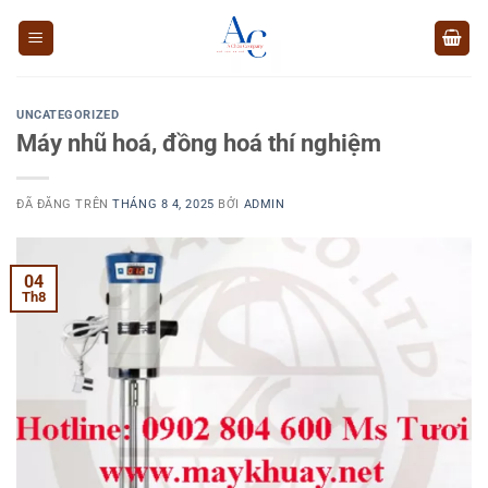
Chuyển
đến
nội
dung
UNCATEGORIZED
Máy nhũ hoá, đồng hoá thí nghiệm
ĐÃ ĐĂNG TRÊN
THÁNG 8 4, 2025
BỞI
ADMIN
04
Th8