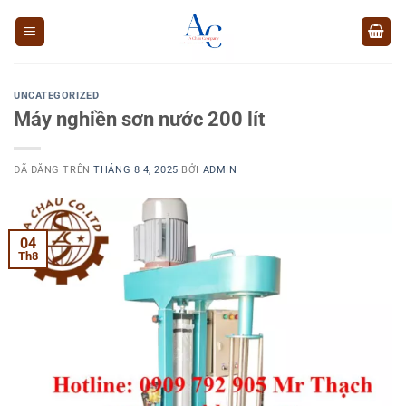
Chuyển
đến
nội
dung
UNCATEGORIZED
Máy nghiền sơn nước 200 lít
ĐÃ ĐĂNG TRÊN
THÁNG 8 4, 2025
BỞI
ADMIN
04
Th8