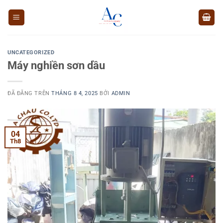
Chuyển
đến
nội
dung
UNCATEGORIZED
Máy nghiền sơn dầu
ĐÃ ĐĂNG TRÊN
THÁNG 8 4, 2025
BỞI
ADMIN
04
Th8