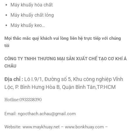
Máy khuấy hóa chất
Máy khuấy chất lỏng
Máy khuấy keo…
Mọi thắc mắc quý khách vui lòng liên hệ trực tiếp với chúng
tôi
CÔNG TY TNHH THƯƠNG MẠI SẢN XUẤT CHẾ TẠO CƠ KHÍ Á
CHÂU
Địa chỉ :
Lô I.9/1, Đường số 5, Khu công nghiệp Vĩnh
Lộc, P. Bình Hưng Hòa B, Quận Bình Tân,TP.HCM
Hotline:
0933338390
Email: ngocthach.achau@gmail.com
Website: www.maykhuay.net – www.bonkhuay.com –