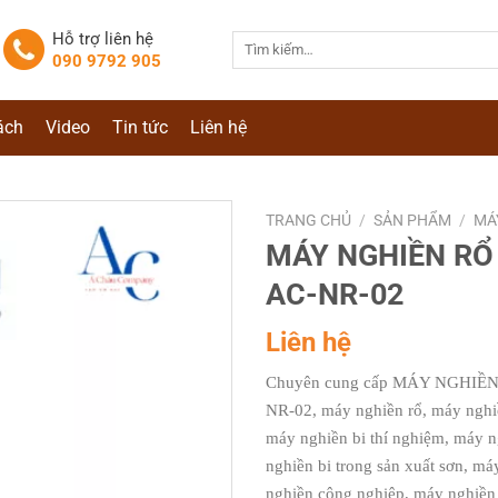
Hỗ trợ liên hệ
Tìm
090 9792 905
kiếm:
ách
Video
Tin tức
Liên hệ
TRANG CHỦ
/
SẢN PHẨM
/
MÁ
MÁY NGHIỀN RỔ 
AC-NR-02
Liên hệ
Chuyên cung cấp MÁY NGHIỀN 
NR-02, máy nghiền rổ, máy nghiề
máy nghiền bi thí nghiệm, máy n
nghiền bi trong sản xuất sơn, m
nghiền công nghiệp, máy nghiền