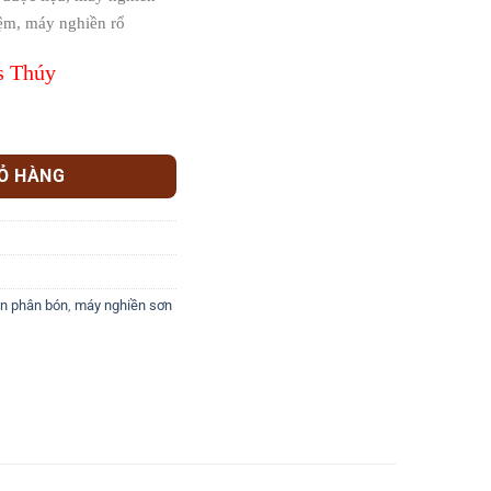
ệm, máy nghiền rổ
s Thúy
-NR-02 số lượng
IỎ HÀNG
n phân bón
,
máy nghiền sơn