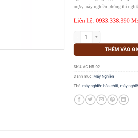
mực, máy nghiền phòng thí nghi
Liên hệ: 0933.338.390 M
MÁY NGHIỀN RỔ 300-500 LÍT AC
THÊM VÀO G
SKU:
AC-NR-02
Danh mục:
Máy Nghiền
Thẻ:
máy nghiền hóa chất
,
máy nghiề