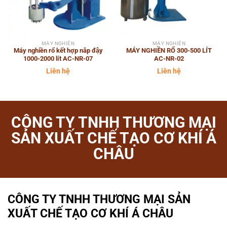
MÁY NGHIỀN
MÁY NGHIỀN
Máy nghiền rổ kết hợp nắp đậy
MÁY NGHIỀN RỔ 300-500 LÍT
1000-2000 lít AC-NR-07
AC-NR-02
Liên hệ
Liên hệ
CÔNG TY TNHH THƯƠNG MẠI
SẢN XUẤT CHẾ TẠO CƠ KHÍ Á
CHÂU
CÔNG TY TNHH THƯƠNG MẠI SẢN
XUẤT CHẾ TẠO CƠ KHÍ Á CHÂU