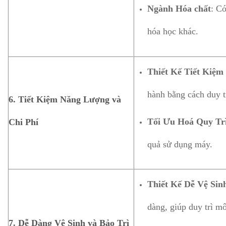
Ngành Hóa chất
: C
hóa học khác.
Thiết Kế Tiết Kiệ
hành bằng cách duy t
6.
Tiết Kiệm Năng Lượng và
Tối Ưu Hoá Quy Tr
Chi Phí
quả sử dụng máy.
Thiết Kế Dễ Vệ Sin
dàng, giúp duy trì mô
7.
Dễ Dàng Vệ Sinh và Bảo Trì