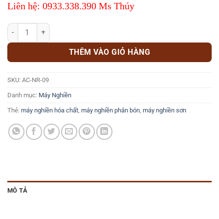
Liên hệ: 0933.338.390 Ms Thúy
Máy nghiền màu kết hợp hệ thống làm mát tự động AC-NR-09 số lư
THÊM VÀO GIỎ HÀNG
SKU:
AC-NR-09
Danh mục:
Máy Nghiền
Thẻ:
máy nghiền hóa chất
,
máy nghiền phân bón
,
máy nghiền sơn
MÔ TẢ