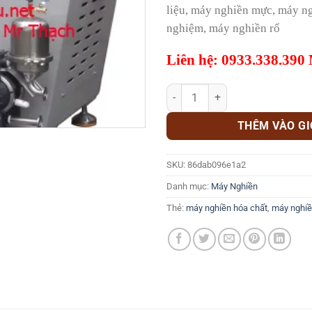
liệu, máy nghiền mực, máy n
nghiệm, máy nghiền rổ
Liên hệ: 0933.338.390
Máy nghiền bi sứ HT số lượng
THÊM VÀO G
SKU:
86dab096e1a2
Danh mục:
Máy Nghiền
Thẻ:
máy nghiền hóa chất
,
máy nghiề