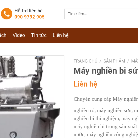
Hỗ trợ liên hệ
Tìm
090 9792 905
kiếm:
ách
Video
Tin tức
Liên hệ
TRANG CHỦ
/
SẢN PHẨM
/
MÁ
Máy nghiền bi s
Liên hệ
Chuyên cung cấp
Máy nghiền
nghiền rổ, máy nghiền sơn, m
nghiền bi thí nghiệm, máy ng
máy nghiền bi trong sản xuất
nước, máy nghiền công nghiệ