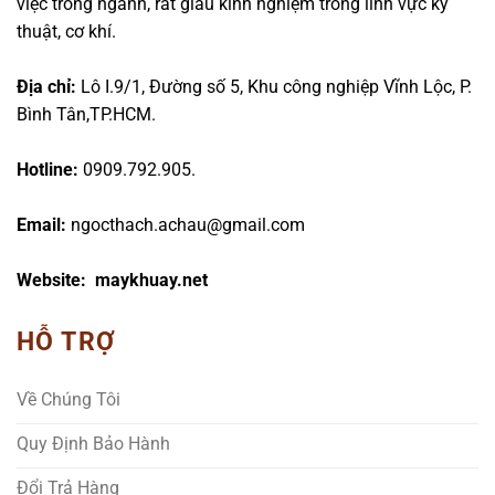
việc trong ngành, rất giàu kinh nghiệm trong lĩnh vực kỹ
thuật, cơ khí.
Địa chỉ:
Lô I.9/1, Đường số 5, Khu công nghiệp Vĩnh Lộc, P.
Bình Tân,TP.HCM.
Hotline:
0909.792.905.
Email:
ngocthach.achau@gmail.com
Website: maykhuay.net
HỖ TRỢ
Về Chúng Tôi
Quy Định Bảo Hành
Đổi Trả Hàng