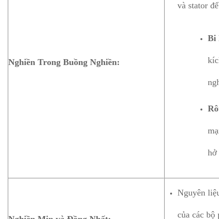
và stator để
Bi 
kíc
Nghiền Trong Buồng Nghiền:
ngh
Rô
mạn
hở 
Nguyên liệ
của các bộ 