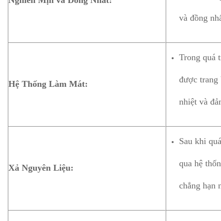
Nghiền Mịn và Đồng Nhất:
và đồng nhấ
Trong quá 
được trang 
Hệ Thống Làm Mát:
nhiệt và đả
Sau khi quá
qua hệ thốn
Xả Nguyên Liệu:
chẳng hạn n