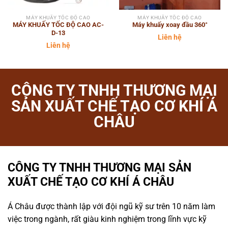
MÁY KHUẤY TỐC ĐỘ CAO
MÁY KHUẤY TỐC ĐỘ CAO
MÁY KHUẤY TỐC ĐỘ CAO AC-
Máy khuấy xoay đầu 360°
D-13
Liên hệ
Liên hệ
CÔNG TY TNHH THƯƠNG MẠI
SẢN XUẤT CHẾ TẠO CƠ KHÍ Á
CHÂU
CÔNG TY TNHH THƯƠNG MẠI SẢN
XUẤT CHẾ TẠO CƠ KHÍ Á CHÂU
Á Châu được thành lập với đội ngũ kỹ sư trên 10 năm làm
việc trong ngành, rất giàu kinh nghiệm trong lĩnh vực kỹ