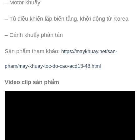
– Motor khuấy
– Tủ điều khiển lắp biến tầng, khởi động từ Korea
– Cánh khuấy phân tán
Sản phẩm tham khảo:
https://maykhuay.net/san-
pham/may-khuay-toc-do-cao-acd13-48.html
Video clip sản phẩm