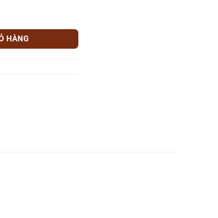
a nhiệt AC-D-13-2 số lượng
IỎ HÀNG