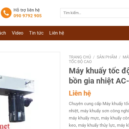
Hỗ trợ liên hệ
Tìm
090 9792 905
kiếm:
ách
Video
Tin tức
Liên hệ
TRANG CHỦ
/
SẢN PHẨM
/
MÁ
TỐC ĐỘ CAO
Máy khuấy tốc đ
bồn gia nhiệt AC
Liên hệ
Chuyên cung cấp Máy khuấy tố
nhiệt, máy khuấy sơn công nghi
máy khuấy mực, máy khuấy côn
keo, máy khuấy thủy lực, máy 