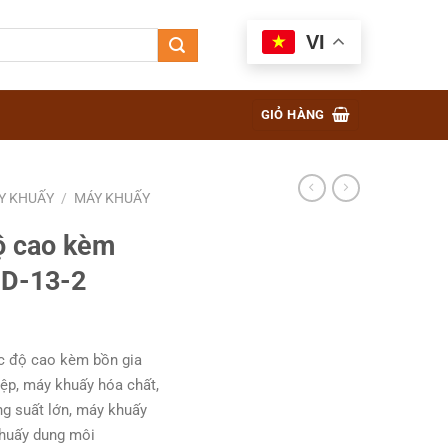
VI
GIỎ HÀNG
Y KHUẤY
/
MÁY KHUẤY
ộ cao kèm
-D-13-2
c độ cao kèm bồn gia
ệp, máy khuấy hóa chất,
g suất lớn, máy khuấy
khuấy dung môi