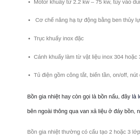
Motor khuấy từ 2.2 kw – 75 kw, tùy vào d
Cơ chế nâng hạ tự động bằng ben thủy lự
Trục khuấy inox đặc
Cánh khuấy làm từ vật liệu inox 304 hoặc
Tủ điện gồm công tắt, biến tần, on/off, nút
Bồn gia nhiệt hay còn gọi là bồn nấu, đây
là 
bên ngoài thông qua van xả liệu ở đáy bồn, 
Bồn gia nhiệt thường có cấu tạo 2 hoặc 3 lớp