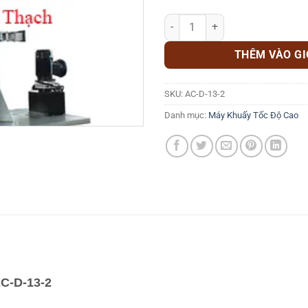
Máy khuấy tốc độ cao kèm bồn gi
THÊM VÀO G
SKU:
AC-D-13-2
Danh mục:
Máy Khuấy Tốc Độ Cao
AC-D-13-2