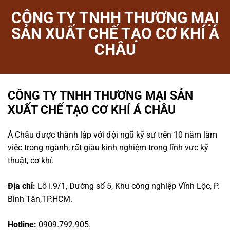
CÔNG TY TNHH THƯƠNG MẠI
SẢN XUẤT CHẾ TẠO CƠ KHÍ Á
CHÂU
CÔNG TY TNHH THƯƠNG MẠI SẢN
XUẤT CHẾ TẠO CƠ KHÍ Á CHÂU
Á Châu được thành lập với đội ngũ kỹ sư trên 10 năm làm
việc trong ngành, rất giàu kinh nghiệm trong lĩnh vực kỹ
thuật, cơ khí.
Địa chỉ:
Lô I.9/1, Đường số 5, Khu công nghiệp Vĩnh Lộc, P.
Bình Tân,TP.HCM.
Hotline:
0909.792.905.