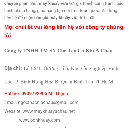
chuyên
phân phối
máy khuấy vữa
với giá thành cạnh tranh, bảo
hành chính hãng, giao hàng tận nơi trên toàn quốc. Vui lòng
liên hệ để nhận
báo giá máy khuấy vữa
tốt nhất.
Mọi chi tiết vui lòng liên hệ với công ty chúng
tôi
Công ty TNHH TM SX Chế Tạo Cơ Khí Á Châu
Địa chỉ :
Lô I.9/1, Đường số 5, Khu công nghiệp Vĩnh
Lộc, P. Bình Hưng Hòa B, Quận Bình Tân,TP.HCM
Hotline: 0909792905 Mr Thạch
Email: ngocthach.achau@gmail.com
Website: www.maykhuayachau.net
www.bonkhuay.com