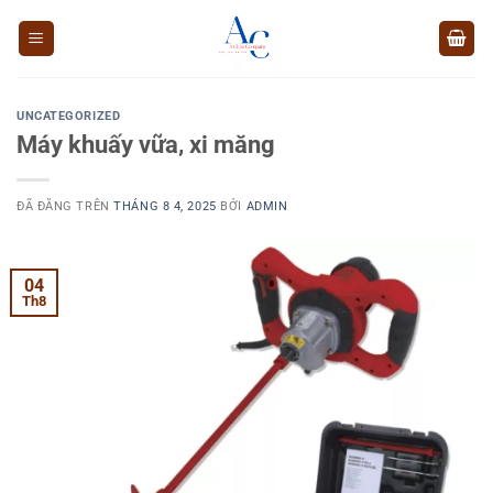
Chuyển
đến
nội
dung
UNCATEGORIZED
Máy khuấy vữa, xi măng
ĐÃ ĐĂNG TRÊN
THÁNG 8 4, 2025
BỞI
ADMIN
04
Th8