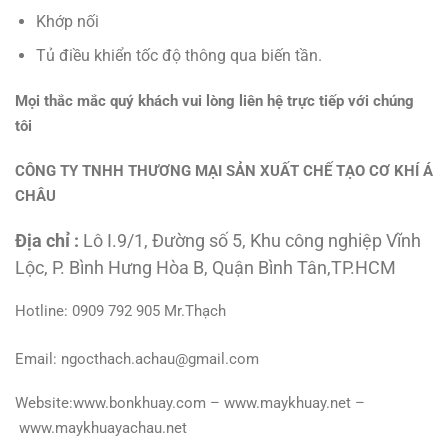
Khớp nối
Tủ điều khiển tốc độ thông qua biến tần.
Mọi thắc mắc quý khách vui lòng liên hệ trực tiếp với chúng
tôi
CÔNG TY TNHH THƯƠNG MẠI SẢN XUẤT CHẾ TẠO CƠ KHÍ Á
CHÂU
Địa chỉ :
Lô I.9/1, Đường số 5, Khu công nghiệp Vĩnh
Lộc, P. Bình Hưng Hòa B, Quận Bình Tân,TP.HCM
Hotline: 0909 792 905 Mr.Thạch
Email: ngocthach.achau@gmail.com
Website:www.bonkhuay.com – www.maykhuay.net –
www.maykhuayachau.net