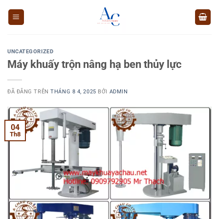
Chuyển
đến
nội
dung
UNCATEGORIZED
Máy khuấy trộn nâng hạ ben thủy lực
ĐÃ ĐĂNG TRÊN
THÁNG 8 4, 2025
BỞI
ADMIN
04
Th8