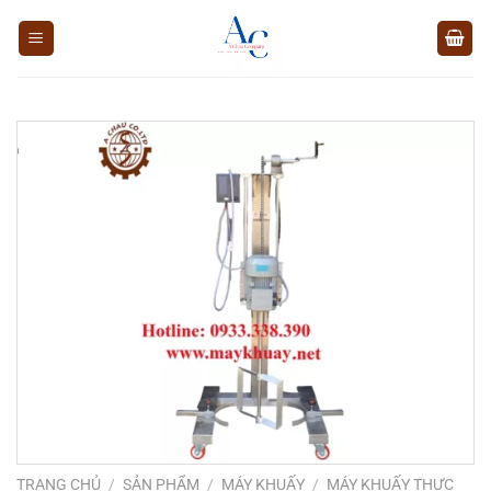
Chuyển
đến
nội
dung
TRANG CHỦ
/
SẢN PHẨM
/
MÁY KHUẤY
/
MÁY KHUẤY THỰC