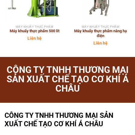
MÁY KHUẤY THỰC PHẨM
MÁY KHUẤY THỰC PHẨM
Máy khuấy thực phẩm 500 lít
Máy khuấy thực phẩm nâng hạ
điện
Liên hệ
Liên hệ
CÔNG TY TNHH THƯƠNG MẠI
SẢN XUẤT CHẾ TẠO CƠ KHÍ Á
CHÂU
CÔNG TY TNHH THƯƠNG MẠI SẢN
XUẤT CHẾ TẠO CƠ KHÍ Á CHÂU