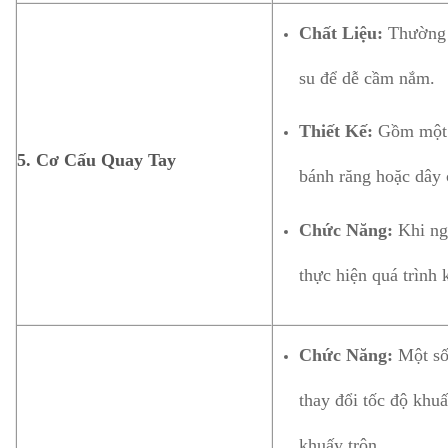
Chất Liệu:
Thường đ
su để dễ cầm nắm.
Thiết Kế:
Gồm một t
5. Cơ Cấu Quay Tay
bánh răng hoặc dây 
Chức Năng:
Khi ngư
thực hiện quá trình 
Chức Năng:
Một số 
thay đổi tốc độ khuấ
khuấy trộn.