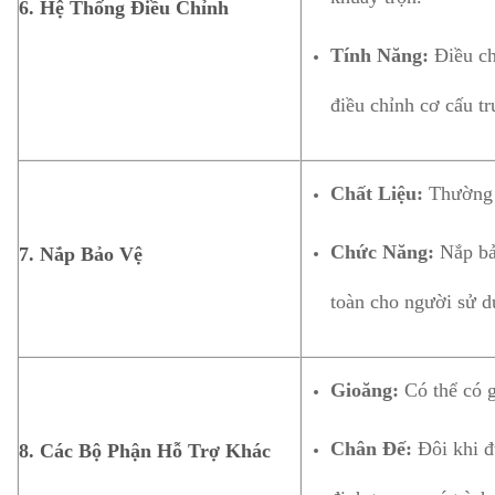
6. Hệ Thống Điều Chỉnh
Tính Năng:
Điều ch
điều chỉnh cơ cấu t
Chất Liệu:
Thường l
Chức Năng:
Nắp bảo
7. Nắp Bảo Vệ
toàn cho người sử d
Gioăng:
Có thể có g
Chân Đế:
Đôi khi đ
8. Các Bộ Phận Hỗ Trợ Khác