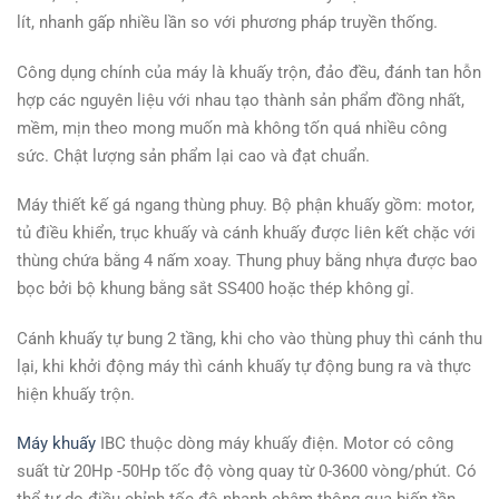
lít, nhanh gấp nhiều lần so với phương pháp truyền thống.
Công dụng chính của máy là khuấy trộn, đảo đều, đánh tan hỗn
hợp các nguyên liệu với nhau tạo thành sản phẩm đồng nhất,
mềm, mịn theo mong muốn mà không tốn quá nhiều công
sức. Chật lượng sản phẩm lại cao và đạt chuẩn.
Máy thiết kế gá ngang thùng phuy. Bộ phận khuấy gồm: motor,
tủ điều khiển, trục khuấy và cánh khuấy được liên kết chặc với
thùng chứa bằng 4 nấm xoay. Thung phuy bằng nhựa được bao
bọc bởi bộ khung bằng sắt SS400 hoặc thép không gỉ.
Cánh khuấy tự bung 2 tầng, khi cho vào thùng phuy thì cánh thu
lại, khi khởi động máy thì cánh khuấy tự động bung ra và thực
hiện khuấy trộn.
Máy khuấy
IBC thuộc dòng máy khuấy điện. Motor có công
suất từ 20Hp -50Hp tốc độ vòng quay từ 0-3600 vòng/phút. Có