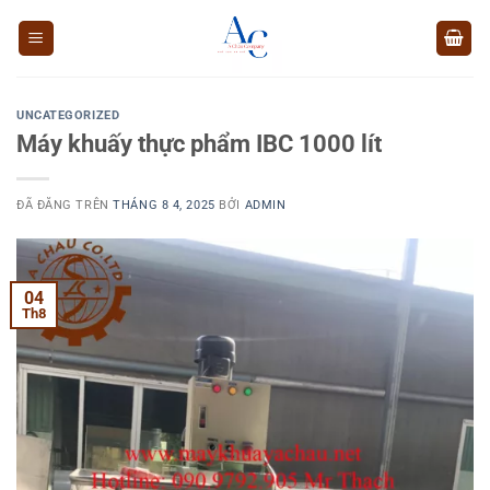
Chuyển
đến
nội
dung
UNCATEGORIZED
Máy khuấy thực phẩm IBC 1000 lít
ĐÃ ĐĂNG TRÊN
THÁNG 8 4, 2025
BỞI
ADMIN
04
Th8