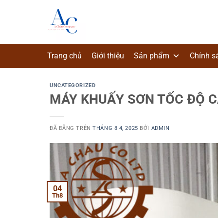
Chuyển
đến
nội
dung
Trang chủ
Giới thiệu
Sản phẩm
Chính s
UNCATEGORIZED
MÁY KHUẤY SƠN TỐC ĐỘ 
ĐÃ ĐĂNG TRÊN
THÁNG 8 4, 2025
BỞI
ADMIN
04
Th8