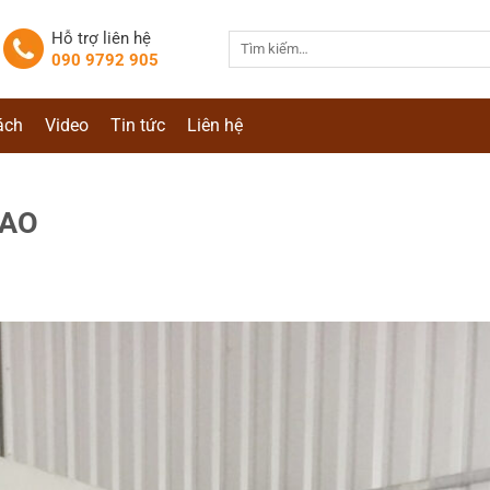
Hỗ trợ liên hệ
Tìm
090 9792 905
kiếm:
ách
Video
Tin tức
Liên hệ
CAO