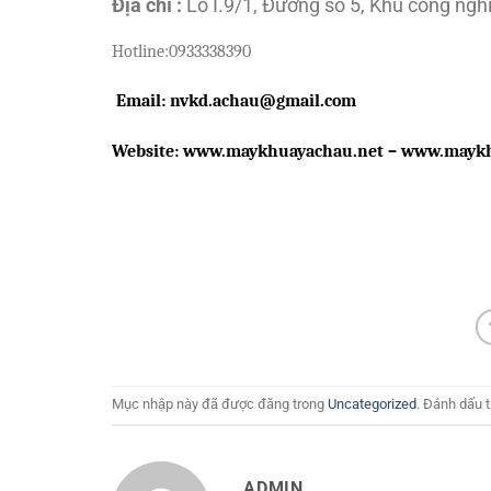
Địa chỉ :
Lô I.9/1, Đường số 5, Khu công ng
Hotline:
0933338390
Email:
nvkd
.achau@gmail.com
Website: www.maykhuayachau.net – www.mayk
Mục nhập này đã được đăng trong
Uncategorized
. Đánh dấu 
ADMIN