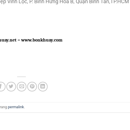
hiệp Vĩnh Lộc, P. Bình Hưng Hòa B, Quận Bình Tân,TP.HCM
huay.net – www.bonkhuay.com
trang
permalink
.