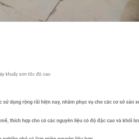
áy khuấy sơn tốc độ cao
sử dụng rộng rãi hiện nay, nhằm phục vụ cho các cơ sở sản x
mẽ, thích hợp cho có các nguyên liệu có độ đặc cao và khối l
n nghiền nhỏ và làm miện nguyên liệu hơn