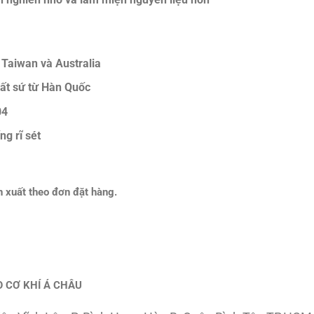
 Taiwan và Australia
uất sứ từ Hàn Quốc
04
g rĩ sét
ản xuất theo đơn đặt hàng.
 CƠ KHÍ Á CHÂU