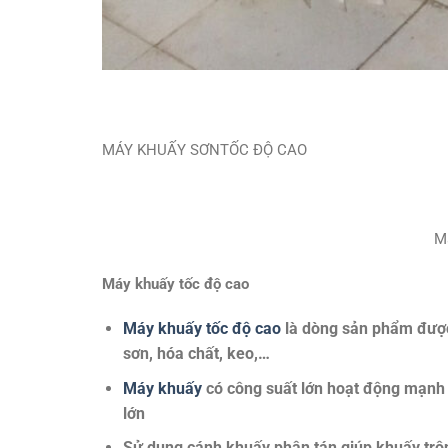
MÁY KHUẤY SƠNTỐC ĐỘ CAO
M
Máy khuấy tốc độ cao
Máy khuấy tốc độ cao
là dòng sản phẩm được 
sơn, hóa chất, keo,…
Máy khuấy
có công suất lớn hoạt động mạnh 
lớn
Sử dụng cánh khuấy phân tán giúp khuấy trộ