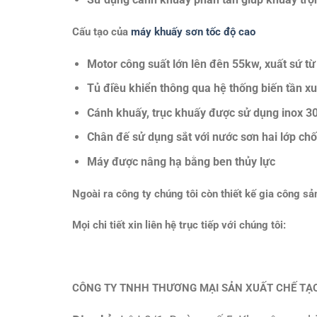
​Cấu tạo của
máy khuấy sơn tốc độ cao
Motor công suất lớn lên đên 55kw, xuất sứ từ
Tủ điều khiển thông qua hệ thống biến tần x
Cánh khuấy, trục khuấy được sử dụng inox 3
Chân đế sử dụng sắt với nước sơn hai lớp chốn
Máy được nâng hạ bằng ben thủy lực
​Ngoài ra công ty chúng tôi còn thiết kế gia công s
Mọi chi tiết xin liên hệ trục tiếp với chúng tôi:
CÔNG TY TNHH THƯƠNG MẠI SẢN XUẤT CHẾ TẠO