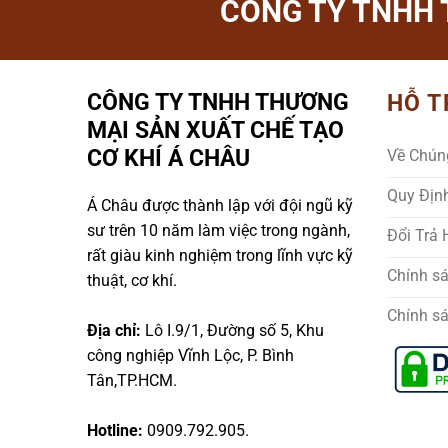
CÔNG TY TNHH 
CÔNG TY TNHH THƯƠNG
HỖ T
MẠI SẢN XUẤT CHẾ TẠO
CƠ KHÍ Á CHÂU
Về Chún
Quy Địn
Á Châu được thành lập với đội ngũ kỹ
sư trên 10 năm làm việc trong ngành,
Đổi Trả
rất giàu kinh nghiệm trong lĩnh vực kỹ
Chính s
thuật, cơ khí.
Chính s
Địa chỉ:
Lô I.9/1, Đường số 5, Khu
công nghiệp Vĩnh Lộc, P. Bình
Tân,TP.HCM.
Hotline:
0909.792.905.