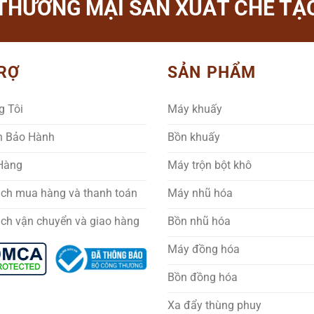
THƯƠNG MẠI SẢN XUẤT CHẾ TẠO
RỢ
SẢN PHẨM
g Tôi
Máy khuấy
h Bảo Hành
Bồn khuấy
 Hàng
Máy trộn bột khô
ách mua hàng và thanh toán
Máy nhũ hóa
ách vận chuyển và giao hàng
Bồn nhũ hóa
Máy đồng hóa
Bồn đồng hóa
Xa đẩy thùng phuy