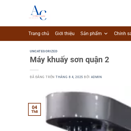
Chuyển
đến
nội
dung
Trang chủ
Giới thiệu
Sản phẩm
Chính s
UNCATEGORIZED
Máy khuấy sơn quận 2
ĐÃ ĐĂNG TRÊN
THÁNG 8 4, 2025
BỞI
ADMIN
04
Th8