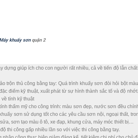
Máy khuấy sơn
quận 2
 dựng giúp ích cho con người rất nhiều, cả về tiến độ lẫn chấ
o trộn thủ công bằng tay: Quá trình khuấy sơn đòi hỏi bột mà
đặc điểm kỹ thuật, xuất phát từ sự hình thành sắc tố và độ nhớ
về tính kỹ thuật
tính thẩm mỹ cho công trình: màu sơn đẹp, nước sơn đều chín
khuấy sơn sử dụng tốt cho các yêu cầu sơn nội, ngoại thất, tro
sửa, sơn tạo màu ô tô, xe đạp, khung cửa, máy móc thiết bị…
ộ thi công gấp nhiều lần so với việc thi công bằng tay.
hân công thực hiện giảm đáng kể, tiết kiệm chi phí cho chủ đ