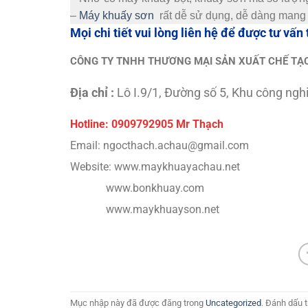
–
Máy khuấy sơn
rất dễ sử dụng, dễ dàng mang vá
Mọi chi tiết vui lòng liên hệ để được tư vấn 
CÔNG TY TNHH THƯƠNG MẠI SẢN XUẤT CHẾ TẠO
Địa chỉ :
Lô I.9/1, Đường số 5, Khu công ng
Hotline: 0909792905 Mr Thạch
Email: ngocthach.achau@gmail.com
Website: www.maykhuayachau.net
www.bonkhuay.com
www.maykhuayson.net
Mục nhập này đã được đăng trong
Uncategorized
. Đánh dấu 