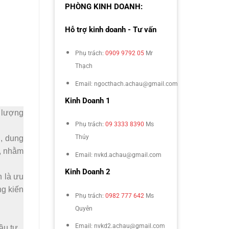
PHÒNG KINH DOANH:
Hỗ trợ kinh doanh - Tư vấn
Phụ trách:
0909 9792 05
Mr
Thạch
Email: ngocthach.achau@gmail.com
Kinh Doanh 1
t lượng
Phụ trách:
09 3333 8390
Ms
Thúy
u, dung
t, nhằm
Email: nvkd.achau@gmail.com
Kinh Doanh 2
h là ưu
ng kiến
Phụ trách:
0982 777 642
Ms
Quyên
Email: nvkd2.achau@gmail.com
ầu tư.