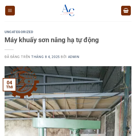
Chuyển
đến
nội
dung
UNCATEGORIZED
Máy khuấy sơn nâng hạ tự động
ĐÃ ĐĂNG TRÊN
THÁNG 8 4, 2025
BỞI
ADMIN
04
Th8