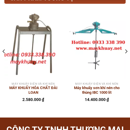
MÁY KHUẤY ĐIỆN VÀ KHÍ NÉN
MÁY KHUẤY ĐIỆN VÀ KHÍ NÉN
MÁY KHUẤY HÓA CHẤT ĐÀI
Máy khuấy sơn khí nén cho
LOAN
thùng IBC 1000 lít
2.580.000
₫
14.400.000
₫
CÔNG TY TNHH THƯƠNG MẠI