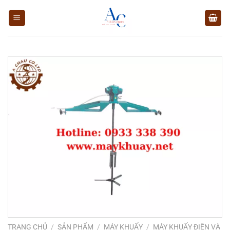
Chuyển
đến
nội
dung
TRANG CHỦ
/
SẢN PHẨM
/
MÁY KHUẤY
/
MÁY KHUẤY ĐIỆN VÀ