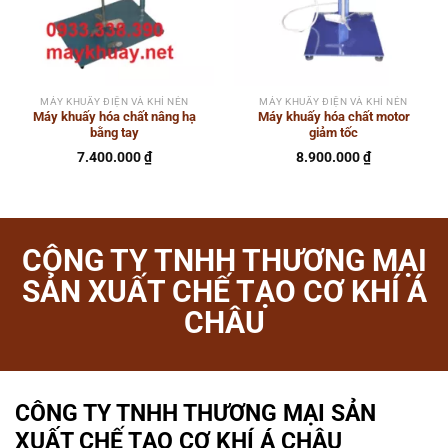
MÁY KHUẤY ĐIỆN VÀ KHÍ NÉN
MÁY KHUẤY ĐIỆN VÀ KHÍ NÉN
Máy khuấy hóa chất nâng hạ
Máy khuấy hóa chất motor
bằng tay
giảm tốc
7.400.000
₫
8.900.000
₫
CÔNG TY TNHH THƯƠNG MẠI
SẢN XUẤT CHẾ TẠO CƠ KHÍ Á
CHÂU
CÔNG TY TNHH THƯƠNG MẠI SẢN
XUẤT CHẾ TẠO CƠ KHÍ Á CHÂU