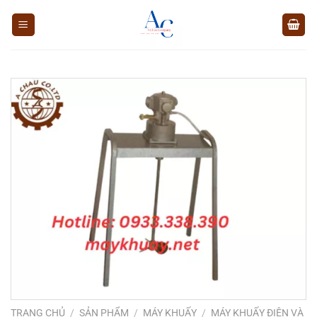
Chuyển
đến
nội
dung
TRANG CHỦ
/
SẢN PHẨM
/
MÁY KHUẤY
/
MÁY KHUẤY ĐIỆN VÀ