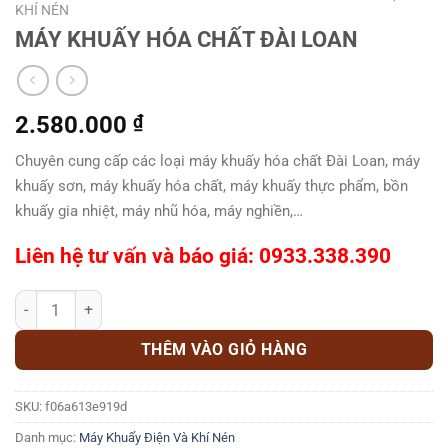
KHÍ NÉN
MÁY KHUẤY HÓA CHẤT ĐÀI LOAN
2.580.000
₫
Chuyên cung cấp các loại máy khuấy hóa chất Đài Loan, máy
khuấy sơn, máy khuấy hóa chất, máy khuấy thực phẩm, bồn
khuấy gia nhiệt, máy nhũ hóa, máy nghiền,…
Liên hệ tư vấn và báo giá: 0933.338.390
MÁY KHUẤY HÓA CHẤT ĐÀI LOAN số lượng
THÊM VÀO GIỎ HÀNG
SKU:
f06a613e919d
Danh mục:
Máy Khuấy Điện Và Khí Nén