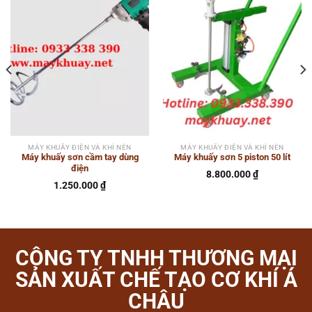
MÁY KHUẤY ĐIỆN VÀ KHÍ NÉN
MÁY KHUẤY ĐIỆN VÀ KHÍ NÉN
Máy khuấy sơn cầm tay dùng
Máy khuấy sơn 5 piston 50 lít
điện
8.800.000
₫
1.250.000
₫
CÔNG TY TNHH THƯƠNG MẠI
SẢN XUẤT CHẾ TẠO CƠ KHÍ Á
CHÂU