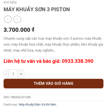
KHÍ NÉN
MÁY KHUẤY SƠN 3 PISTON
3.700.000
₫
Chuyên cung cấp các loại máy khuấy sơn 3 piston, máy khuấy
sơn, máy khuấy hóa chất, máy khuấy thực phẩm, bồn khuấy gia
nhiệt, máy nhũ hóa, máy nghiền,…
Liên hệ tư vấn và báo giá: 0933.338.390
MÁY KHUẤY SƠN 3 PISTON số lượng
THÊM VÀO GIỎ HÀNG
SKU:
98b65a1b1d3b
Danh mục:
Máy Khuấy Điện Và Khí Nén