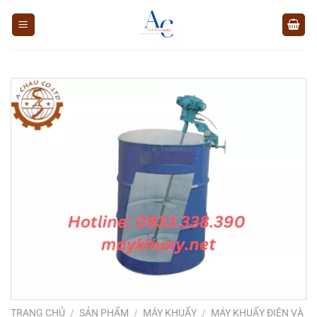
Chuyển
đến
nội
dung
TRANG CHỦ
/
SẢN PHẨM
/
MÁY KHUẤY
/
MÁY KHUẤY ĐIỆN VÀ