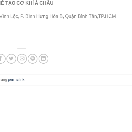
Ế TẠO CƠ KHÍ Á CHÂU
p Vĩnh Lộc, P. Bình Hưng Hòa B, Quận Bình Tân,TP.HCM
trang
permalink
.