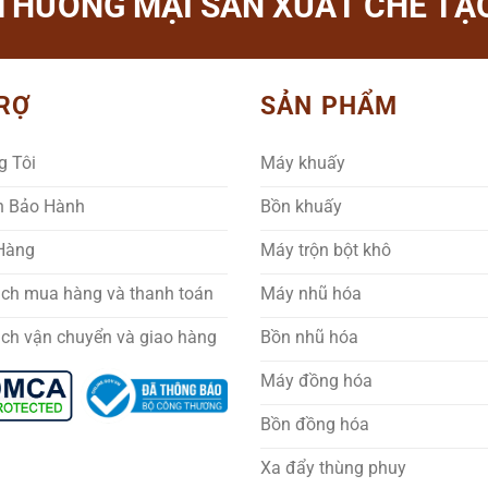
THƯƠNG MẠI SẢN XUẤT CHẾ TẠO
RỢ
SẢN PHẨM
g Tôi
Máy khuấy
h Bảo Hành
Bồn khuấy
 Hàng
Máy trộn bột khô
ách mua hàng và thanh toán
Máy nhũ hóa
ách vận chuyển và giao hàng
Bồn nhũ hóa
Máy đồng hóa
Bồn đồng hóa
Xa đẩy thùng phuy