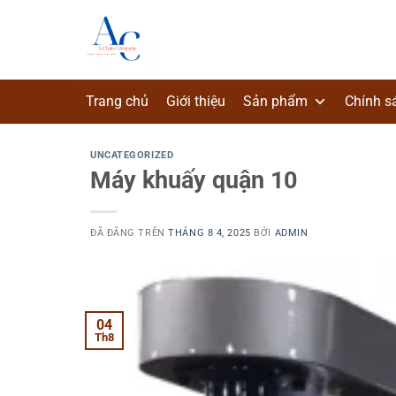
Chuyển
đến
nội
dung
Trang chủ
Giới thiệu
Sản phẩm
Chính s
UNCATEGORIZED
Máy khuấy quận 10
ĐÃ ĐĂNG TRÊN
THÁNG 8 4, 2025
BỞI
ADMIN
04
Th8