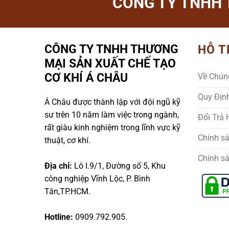
CÔNG TY TNHH 
CÔNG TY TNHH THƯƠNG
HỖ T
MẠI SẢN XUẤT CHẾ TẠO
CƠ KHÍ Á CHÂU
Về Chún
Quy Địn
Á Châu được thành lập với đội ngũ kỹ
sư trên 10 năm làm việc trong ngành,
Đổi Trả
rất giàu kinh nghiệm trong lĩnh vực kỹ
Chính s
thuật, cơ khí.
Chính s
Địa chỉ:
Lô I.9/1, Đường số 5, Khu
công nghiệp Vĩnh Lộc, P. Bình
Tân,TP.HCM.
Hotline:
0909.792.905.