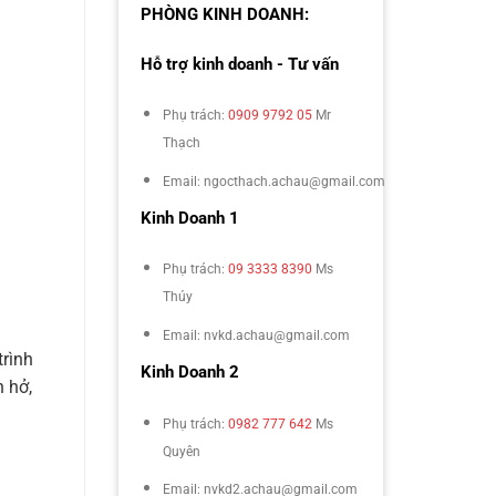
PHÒNG KINH DOANH:
Hỗ trợ kinh doanh - Tư vấn
Phụ trách:
0909 9792 05
Mr
Thạch
Email: ngocthach.achau@gmail.com
Kinh Doanh 1
Phụ trách:
09 3333 8390
Ms
Thúy
Email: nvkd.achau@gmail.com
trình
Kinh Doanh 2
 hở,
Phụ trách:
0982 777 642
Ms
Quyên
Email: nvkd2.achau@gmail.com