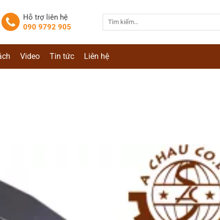
Hỗ trợ liên hệ
Tìm
090 9792 905
kiếm:
ách
Video
Tin tức
Liên hệ