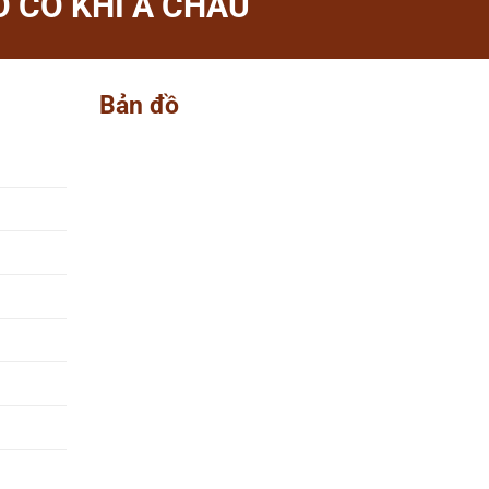
 CƠ KHÍ Á CHÂU
Bản đồ