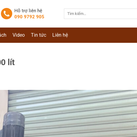
Hỗ trợ liên hệ
Tìm
090 9792 905
kiếm:
ách
Video
Tin tức
Liên hệ
 lít