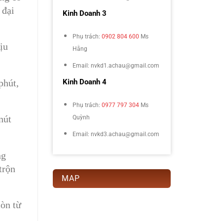
 đại
Kinh Doanh 3
Phụ trách:
0902 804 600
Ms
ịu
Hằng
Email: nvkd1.achau@gmail.com
phút,
Kinh Doanh 4
Phụ trách:
0977 797 304
Ms
nút
Quỳnh
Email: nvkd3.achau@gmail.com
ng
trộn
MAP
mòn từ