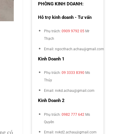
PHÒNG KINH DOANH:
Hỗ trợ kinh doanh - Tư vấn
Phụ trách:
0909 9792 05
Mr
Thạch
Email: ngocthach.achau@gmail.com
Kinh Doanh 1
Phụ trách:
09 3333 8390
Ms
Thúy
Email: nvkd.achau@gmail.com
Kinh Doanh 2
Phụ trách:
0982 777 642
Ms
Quyên
ũng có
Email: nvkd2.achau@gmail.com