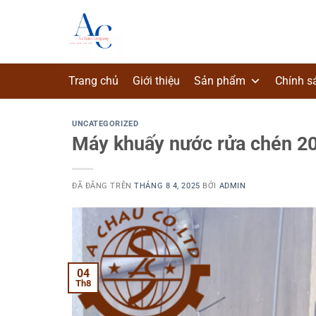
Chuyển
đến
nội
dung
Trang chủ
Giới thiệu
Sản phẩm
Chính s
UNCATEGORIZED
Máy khuấy nước rửa chén 200
ĐÃ ĐĂNG TRÊN
THÁNG 8 4, 2025
BỞI
ADMIN
04
Th8