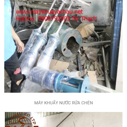
MÁY KHUẤY NƯỚC RỬA CHÉN