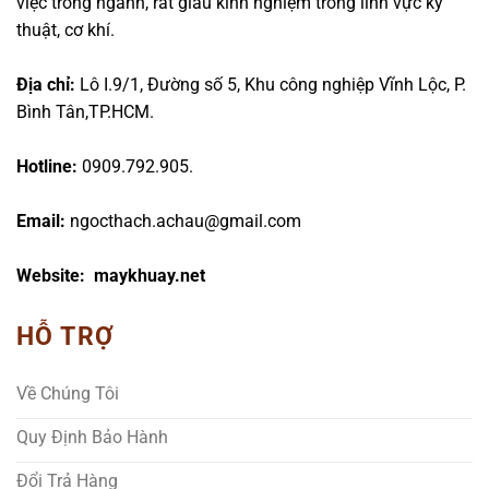
việc trong ngành, rất giàu kinh nghiệm trong lĩnh vực kỹ
thuật, cơ khí.
Địa chỉ:
Lô I.9/1, Đường số 5, Khu công nghiệp Vĩnh Lộc, P.
Bình Tân,TP.HCM.
Hotline:
0909.792.905.
Email:
ngocthach.achau@gmail.com
Website: maykhuay.net
HỖ TRỢ
Về Chúng Tôi
Quy Định Bảo Hành
Đổi Trả Hàng