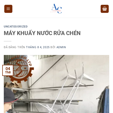
Chuyển
đến
nội
dung
UNCATEGORIZED
MÁY KHUẤY NƯỚC RỬA CHÉN
ĐÃ ĐĂNG TRÊN
THÁNG 8 4, 2025
BỞI
ADMIN
04
Th8