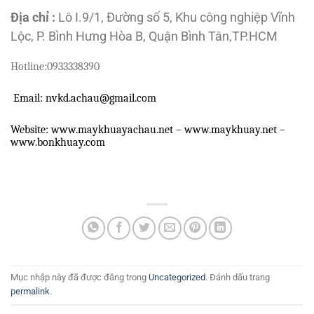
Địa chỉ :
Lô I.9/1, Đường số 5, Khu công nghiệp Vĩnh
Lộc, P. Bình Hưng Hòa B, Quận Bình Tân,TP.HCM
Hotline:
0933338390
Email:
nvkd
.achau@gmail.com
Website: www.maykhuayachau.net – www.maykhuay.net –
www.bonkhuay.com
Mục nhập này đã được đăng trong
Uncategorized
. Đánh dấu trang
permalink
.