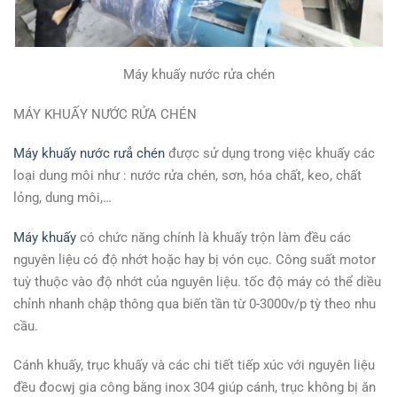
Máy khuấy nước rửa chén
MÁY KHUẤY NƯỚC RỬA CHÉN
Máy khuấy nước rưẳ chén
được sử dụn
g trong việc khuấy các
loại dung môi như : nước rửa chén, sơn, hóa chất, keo, chất
lỏng, dung môi,…
Máy khuấy
có chức năng chính là khuấy trộn làm đều các
nguyên liệu có độ nhớt hoặc hay bị vón cục. Công suất motor
tuỳ thuộc vào độ nhớt của nguyên liệu. tốc độ máy có thể diều
chỉnh nhanh chập thông qua biến tần từ 0-3000v/p tỳ theo nhu
cầu.
Cánh khuấy, trục khuấy và các chi tiết tiếp xúc với nguyên liệu
đều đocwj gia công bằng inox 304 giúp cánh, trục không bị ăn