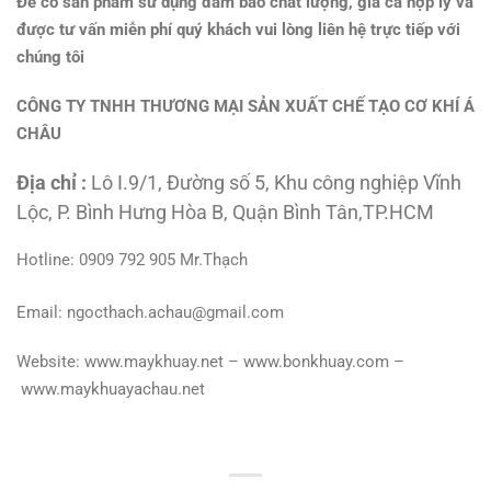
Để có sản phẩm sử dụng đảm bảo chất lượng, giá cả hợp lý và
được tư vấn miễn phí quý khách vui lòng liên hệ trực tiếp với
chúng tôi
CÔNG TY TNHH THƯƠNG MẠI SẢN XUẤT CHẾ TẠO CƠ KHÍ Á
CHÂU
Địa chỉ :
Lô I.9/1, Đường số 5, Khu công nghiệp Vĩnh
Lộc, P. Bình Hưng Hòa B, Quận Bình Tân,TP.HCM
Hotline: 0909 792 905 Mr.Thạch
Email: ngocthach.achau@gmail.com
Website: www.maykhuay.net – www.bonkhuay.com –
www.maykhuayachau.net