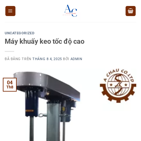
Chuyển
đến
nội
dung
UNCATEGORIZED
Máy khuấy keo tốc độ cao
ĐÃ ĐĂNG TRÊN
THÁNG 8 4, 2025
BỞI
ADMIN
04
Th8