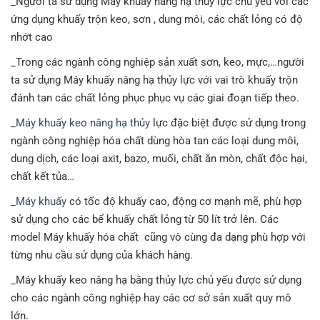
_Người ta sử dụng Máy khuấy nâng hạ thủy lực chủ yếu với các
ứng dụng khuấy trộn keo, sơn , dung môi, các chất lỏng có độ
nhớt cao
_Trong các ngành công nghiệp sản xuất sơn, keo, mực,…người
ta sử dụng Máy khuấy nâng hạ thủy lực với vai trò khuấy trộn
đánh tan các chất lỏng phục phục vụ các giai đoạn tiếp theo.
_
Máy khuấy keo nâng hạ thủy
lực đặc biệt được sử dụng trong
ngành công nghiệp hóa chất dùng hòa tan các loại dung môi,
dung dịch, các loại axit, bazo, muối, chất ăn mòn, chất độc hại,
chất kết tủa…
_
Máy khuấy
có tốc độ khuấy cao, động cơ mạnh mẽ, phù hợp
sử dụng cho các bể khuấy chất lỏng từ 50 lít trở lên. Các
model Máy khuấy hóa chất cũng vô cùng đa dạng phù hợp với
từng nhu cầu sử dụng của khách hàng.
_Máy khuấy keo nâng hạ bằng thủy lực chủ yếu được sử dụng
cho các ngành công nghiệp hay các cơ sở sản xuất quy mô
lớn.