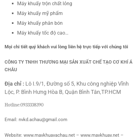
Máy khuấy trộn chất lỏng
Máy khuấy mỹ phẩm
Máy khuấy phân bón
Máy khuấy tốc độ cao…
Mọi chi tiết quý khách vui lòng liên hệ trực tiếp với chúng tôi
CÔNG TY TNHH THƯƠNG MẠI SẢN XUẤT CHẾ TẠO CƠ KHÍ Á
CHÂU
Địa chỉ :
Lô I.9/1, Đường số 5, Khu công nghiệp Vĩnh
Lộc, P. Bình Hưng Hòa B, Quận Bình Tân,TP.HCM
Hotline:
0933338390
Email: nvkd.achau@gmail.com
Website: www.maykhuayachau.net – www.maykhuay.net –