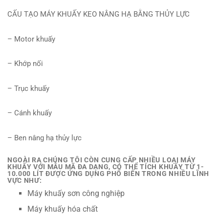
CẤU TẠO MÁY KHUẤY KEO NÂNG HẠ BẰNG THỦY LỰC
– Motor khuấy
– Khớp nối
– Trục khuấy
– Cánh khuấy
– Ben nâng hạ thủy lực
NGOÀI RA CHÚNG TÔI CÒN CUNG CẤP NHIỀU LOẠI MÁY
KHUẤY VỚI MẪU MÃ ĐA DẠNG, CÓ THỂ TÍCH KHUẤY TỪ 1-
10.000 LÍT ĐƯỢC ỨNG DỤNG PHỔ BIẾN TRONG NHIỀU LĨNH
VỰC NHƯ:
Máy khuấy sơn công nghiệp
Máy khuấy hóa chất