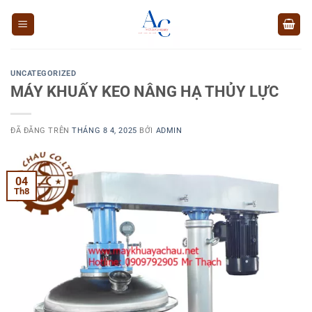
Chuyển
đến
nội
dung
UNCATEGORIZED
MÁY KHUẤY KEO NÂNG HẠ THỦY LỰC
ĐÃ ĐĂNG TRÊN
THÁNG 8 4, 2025
BỞI
ADMIN
04
Th8