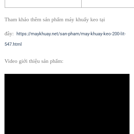
Tham khảo thêm sản phẩm máy khuấy keo tại
đây:
https://maykhuay.net/san-pham/may-khuay-keo-200-lit-
547.html
Video giới thiệu sản phẩm: