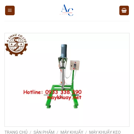
Chuyển
đến
nội
dung
TRANG CHỦ
/
SẢN PHẨM
/
MÁY KHUẤY
/
MÁY KHUẤY KEO