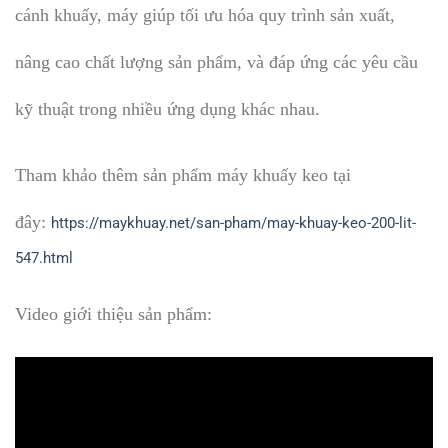
cánh khuấy, máy giúp tối ưu hóa quy trình sản xuất,
nâng cao chất lượng sản phẩm, và đáp ứng các yêu cầu
kỹ thuật trong nhiều ứng dụng khác nhau.
Tham khảo thêm sản phẩm máy khuấy keo tại
đây:
https://maykhuay.net/san-pham/may-khuay-keo-200-lit-
547.html
Video giới thiệu sản phẩm: