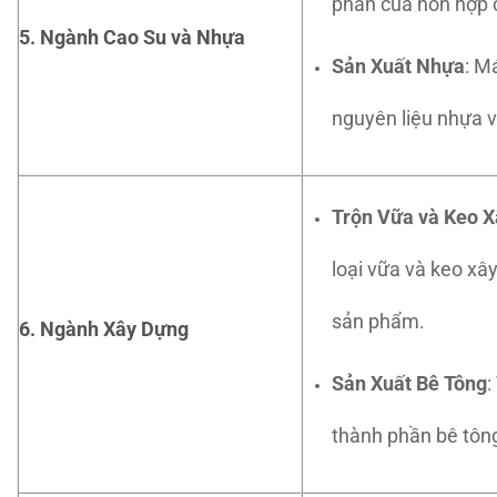
phần của hỗn hợp 
5. Ngành Cao Su và Nhựa
Sản Xuất Nhựa
: M
nguyên liệu nhựa v
Trộn Vữa và Keo 
loại vữa và keo xâ
sản phẩm.
6. Ngành Xây Dựng
Sản Xuất Bê Tông
:
thành phần bê tông,