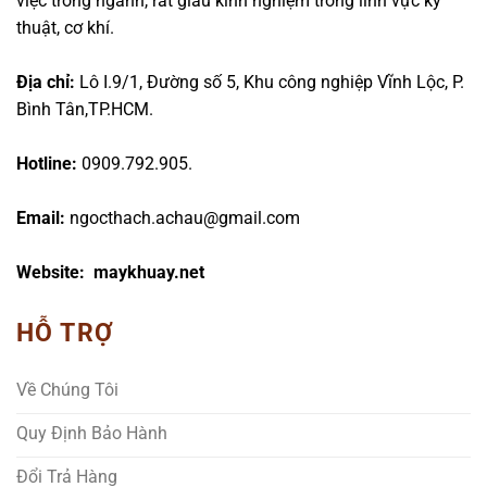
việc trong ngành, rất giàu kinh nghiệm trong lĩnh vực kỹ
thuật, cơ khí.
Địa chỉ:
Lô I.9/1, Đường số 5, Khu công nghiệp Vĩnh Lộc, P.
Bình Tân,TP.HCM.
Hotline:
0909.792.905.
Email:
ngocthach.achau@gmail.com
Website: maykhuay.net
HỖ TRỢ
Về Chúng Tôi
Quy Định Bảo Hành
Đổi Trả Hàng