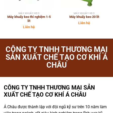
MÁY KHUẤY KEO
MÁY KHUẤY KEO
Máy khuấy keo thí nghiệm 1-5
Máy khuấy keo 20 lít
lít
Liên hệ
Liên hệ
CÔNG TY TNHH THƯƠNG MẠI
SẢN XUẤT CHẾ TẠO CƠ KHÍ Á
CHÂU
CÔNG TY TNHH THƯƠNG MẠI SẢN
XUẤT CHẾ TẠO CƠ KHÍ Á CHÂU
Á Châu được thành lập với đội ngũ kỹ sư trên 10 năm làm