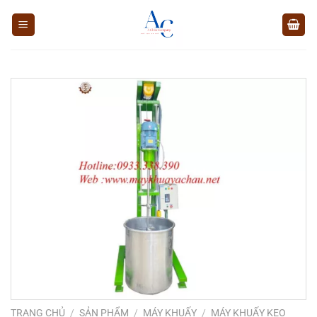
Chuyển
đến
nội
dung
TRANG CHỦ
/
SẢN PHẨM
/
MÁY KHUẤY
/
MÁY KHUẤY KEO