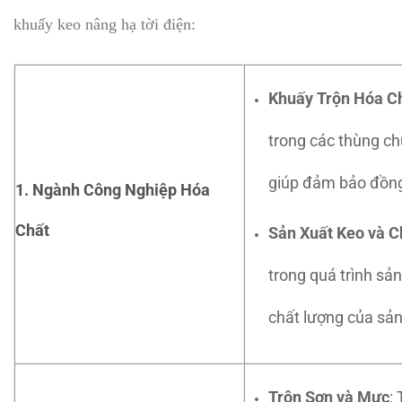
khuấy keo nâng hạ tời điện:
Khuấy Trộn Hóa C
trong các thùng ch
giúp đảm bảo đồng
1. Ngành Công Nghiệp Hóa
Chất
Sản Xuất Keo và C
trong quá trình sả
chất lượng của sả
Trộn Sơn và Mực
: