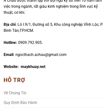
Á Châu được thành lập với đội ngũ kỹ sư trên 10 năm làm
việc trong ngành, rất giàu kinh nghiệm trong lĩnh vực kỹ
thuật, cơ khí.
Địa chỉ:
Lô I.9/1, Đường số 5, Khu công nghiệp Vĩnh Lộc, P.
Bình Tân,TP.HCM.
Hotline:
0909.792.905.
Email:
ngocthach.achau@gmail.com
Website: maykhuay.net
HỖ TRỢ
Về Chúng Tôi
Quy Định Bảo Hành