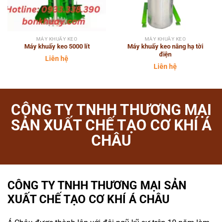
MÁY KHUẤY KEO
MÁY KHUẤY KEO
Máy khuấy keo 5000 lít
Máy khuấy keo nâng hạ tời
điện
Liên hệ
Liên hệ
CÔNG TY TNHH THƯƠNG MẠI
SẢN XUẤT CHẾ TẠO CƠ KHÍ Á
CHÂU
CÔNG TY TNHH THƯƠNG MẠI SẢN
XUẤT CHẾ TẠO CƠ KHÍ Á CHÂU