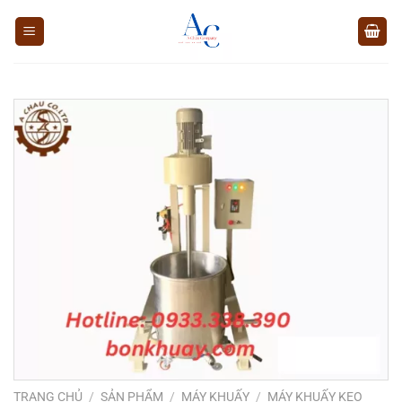
Chuyển
đến
nội
dung
TRANG CHỦ
/
SẢN PHẨM
/
MÁY KHUẤY
/
MÁY KHUẤY KEO