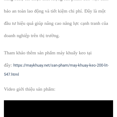
bảo an toàn lao động và tiết kiệm chi phí. Đây là một
đầu tư hiệu quả giúp nâng cao năng lực cạnh tranh của
doanh nghiệp trên thị trường.
Tham khảo thêm sản phẩm máy khuấy keo tại
đây:
https://maykhuay.net/san-pham/may-khuay-keo-200-lit-
547.html
Video giới thiệu sản phẩm: