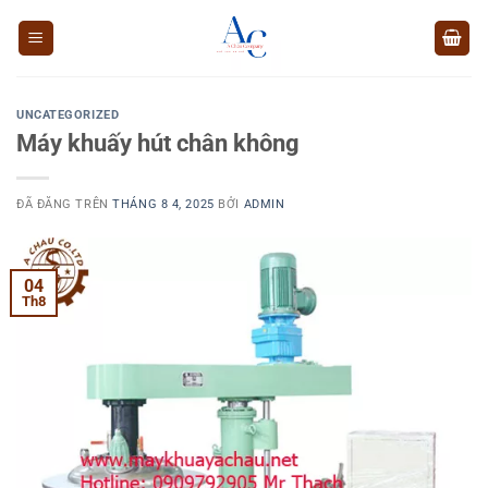
Chuyển
đến
nội
dung
UNCATEGORIZED
Máy khuấy hút chân không
ĐÃ ĐĂNG TRÊN
THÁNG 8 4, 2025
BỞI
ADMIN
04
Th8