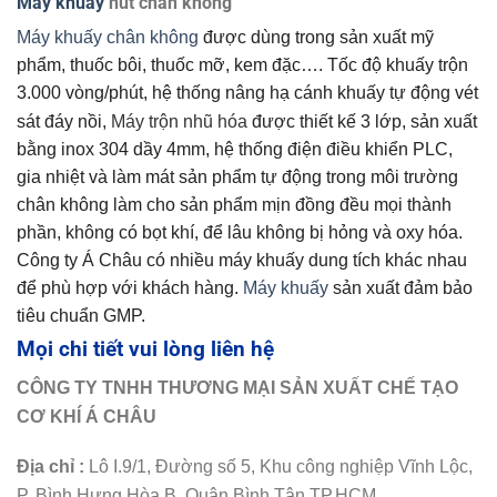
Máy khuấy
hút chân không
Máy khuấy
chân không
được dùng trong sản xuất mỹ
phẩm, thuốc bôi, thuốc mỡ, kem đặc…. Tốc độ khuấy trộn
3.000 vòng/phút, hệ thống nâng hạ cánh khuấy tự động vét
sát đáy nồi,
Máy trộn nhũ hóa
được thiết kế 3 lớp, sản xuất
bằng inox 304 dầy 4mm, hệ thống điện điều khiển PLC,
gia nhiệt và làm mát sản phẩm tự động trong môi trường
chân không làm cho sản phẩm mịn đồng đều mọi thành
phần, không có bọt khí, để lâu không bị hỏng và oxy hóa.
Công ty Á Châu có nhiều máy khuấy dung tích khác nhau
để phù hợp với khách hàng.
Máy khuấy
sản xuất đảm bảo
tiêu chuẩn GMP.
Mọi chi tiết vui lòng liên hệ
CÔNG TY TNHH THƯƠNG MẠI SẢN XUẤT CHẾ TẠO
CƠ KHÍ Á CHÂU
Địa chỉ :
Lô I.9/1, Đường số 5, Khu công nghiệp Vĩnh Lộc,
P. Bình Hưng Hòa B, Quận Bình Tân,TP.HCM