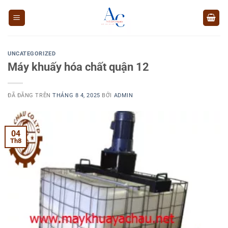
Chuyển
đến
nội
dung
UNCATEGORIZED
Máy khuấy hóa chất quận 12
ĐÃ ĐĂNG TRÊN
THÁNG 8 4, 2025
BỞI
ADMIN
04
Th8