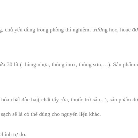
ng, chủ yếu dùng trong phòng thí nghiệm, trường học, hoặc đơ
a 30 lít ( thùng nhựa, thùng inox, thùng sơn,…). Sản phẩm 
.
óa chất độc hại( chất tẩy rửa, thuốc trừ sâu,..), sản phẩm d
ạch sẽ là có thể dùng cho nguyên liệu khác.
chỉnh tự do.