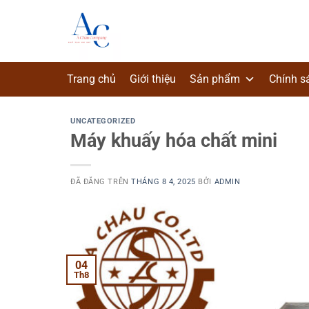
Chuyển
đến
nội
dung
Trang chủ
Giới thiệu
Sản phẩm
Chính s
UNCATEGORIZED
Máy khuấy hóa chất mini
ĐÃ ĐĂNG TRÊN
THÁNG 8 4, 2025
BỞI
ADMIN
04
Th8