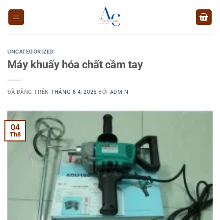
Chuyển
đến
nội
dung
UNCATEGORIZED
Máy khuấy hóa chất cầm tay
ĐÃ ĐĂNG TRÊN
THÁNG 8 4, 2025
BỞI
ADMIN
04
Th8