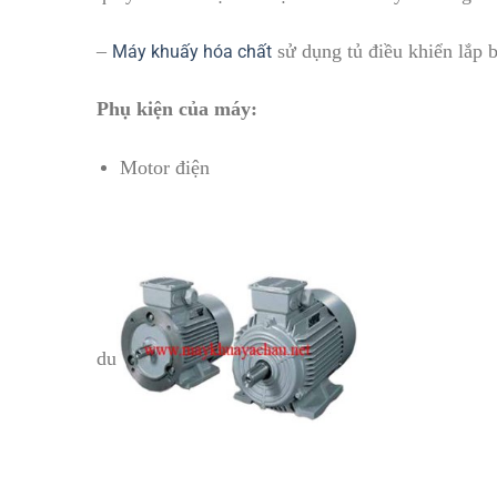
–
sử dụng tủ điều khiển lắp 
Máy khuấy hóa chất
Phụ kiện của máy:
Motor điện
du