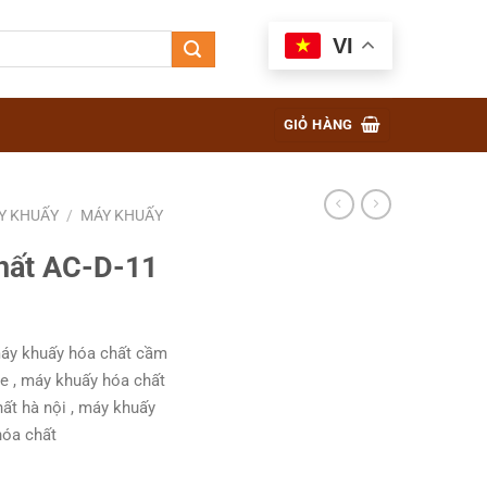
VI
GIỎ HÀNG
Y KHUẤY
/
MÁY KHUẤY
hất AC-D-11
máy khuấy hóa chất cầm
ee , máy khuấy hóa chất
ất hà nội , máy khuấy
hóa chất
lượng