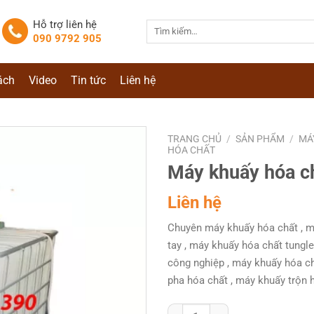
Hỗ trợ liên hệ
Tìm
090 9792 905
kiếm:
ách
Video
Tin tức
Liên hệ
TRANG CHỦ
/
SẢN PHẨM
/
MÁ
HÓA CHẤT
Máy khuấy hóa c
Liên hệ
Chuyên máy khuấy hóa chất , 
tay , máy khuấy hóa chất tungl
công nghiệp , máy khuấy hóa ch
pha hóa chất , máy khuấy trộn 
Máy khuấy hóa chất AC-D-11 số 