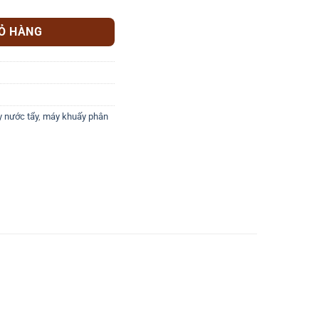
IỎ HÀNG
 nước tẩy
,
máy khuấy phân