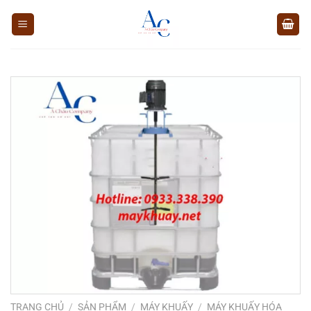
Chuyển
đến
nội
dung
TRANG CHỦ
/
SẢN PHẨM
/
MÁY KHUẤY
/
MÁY KHUẤY HÓA