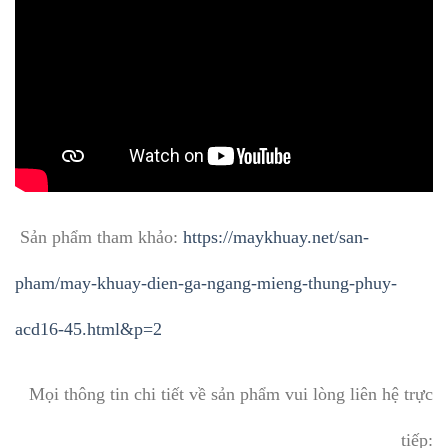
Sản phẩm tham khảo:
https://maykhuay.net/san-
pham/may-khuay-dien-ga-ngang-mieng-thung-phuy-
acd16-45.html&p=2
Mọi thông tin chi tiết về sản phẩm vui lòng liên hệ trực
tiếp: