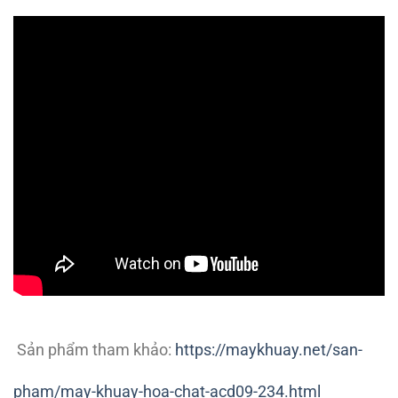
Sản phẩm tham khảo:
https://maykhuay.net/san-
pham/may-khuay-hoa-chat-acd09-234.html