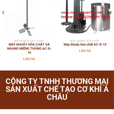
MÁY KHUẤY HÓA CHẤT
MÁY KHUẤY HÓA CHẤT
MÁY KHUẤY HÓA CHẤT GÁ
Máy khuấy hóa chất AC-D-13
NGANG MIỆNG THÙNG AC-D-
Liên hệ
10
Liên hệ
CÔNG TY TNHH THƯƠNG MẠI
SẢN XUẤT CHẾ TẠO CƠ KHÍ Á
CHÂU