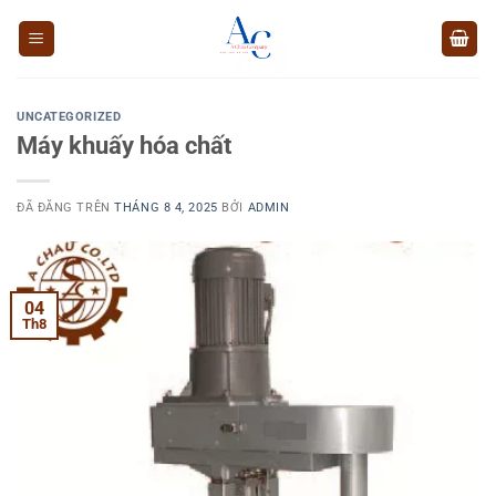
Chuyển
đến
nội
dung
UNCATEGORIZED
Máy khuấy hóa chất
ĐÃ ĐĂNG TRÊN
THÁNG 8 4, 2025
BỞI
ADMIN
04
Th8