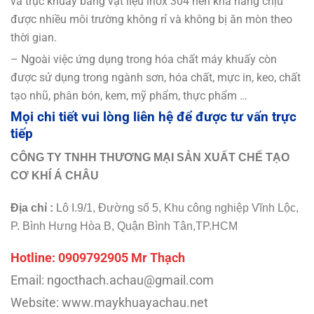
và trục khuấy bằng vật liệu inox 304 nên khả năng chịu
được nhiều môi trường không rỉ và không bị ăn mòn theo
thời gian.
– Ngoài việc ứng dụng trong hóa chất máy khuấy còn
được sử dụng trong ngành sơn, hóa chất, mực in, keo, chất
tạo nhũ, phân bón, kem, mỹ phẩm, thực phẩm …
Mọi chi tiết vui lòng liên hệ để được tư vấn trực
tiếp
CÔNG TY TNHH THƯƠNG MẠI SẢN XUẤT CHẾ TẠO
CƠ KHÍ Á CHÂU
Địa chỉ :
Lô I.9/1, Đường số 5, Khu công nghiệp Vĩnh Lộc,
P. Bình Hưng Hòa B, Quận Bình Tân,TP.HCM
Hotline: 0909792905 Mr Thạch
Email: ngocthach.achau@gmail.com
Website: www.maykhuayachau.net