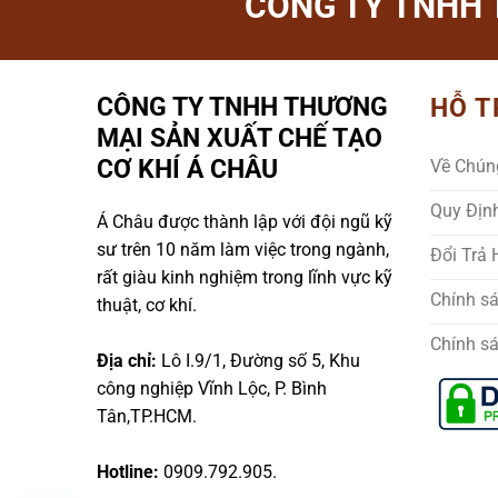
CÔNG TY TNHH 
CÔNG TY TNHH THƯƠNG
HỖ T
MẠI SẢN XUẤT CHẾ TẠO
CƠ KHÍ Á CHÂU
Về Chún
Quy Địn
Á Châu được thành lập với đội ngũ kỹ
sư trên 10 năm làm việc trong ngành,
Đổi Trả
rất giàu kinh nghiệm trong lĩnh vực kỹ
Chính s
thuật, cơ khí.
Chính s
Địa chỉ:
Lô I.9/1, Đường số 5, Khu
công nghiệp Vĩnh Lộc, P. Bình
Tân,TP.HCM.
Hotline:
0909.792.905.