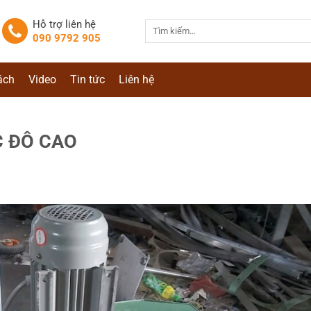
Hỗ trợ liên hệ
Tìm
090 9792 905
kiếm:
ách
Video
Tin tức
Liên hệ
C ĐÔ CAO