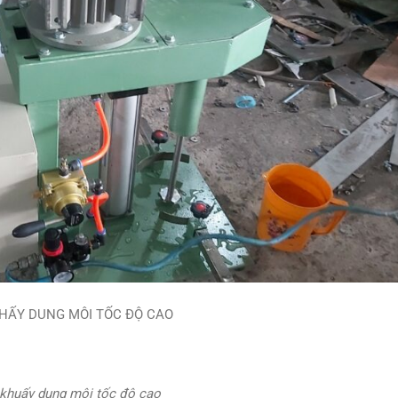
HẤY DUNG MÔI TỐC ĐỘ CAO
khuấy dung môi tốc độ cao