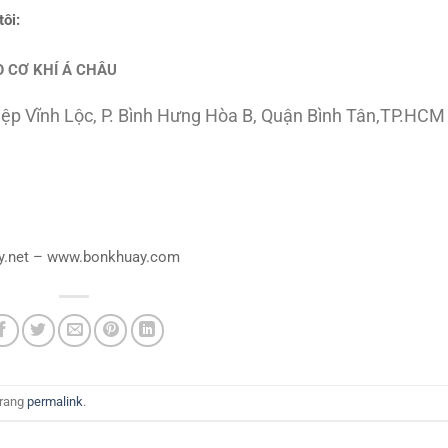
tôi:
 CƠ KHÍ Á CHÂU
hiệp Vĩnh Lộc, P. Bình Hưng Hòa B, Quận Bình Tân,TP.HCM
y.net – www.bonkhuay.com
trang
permalink
.