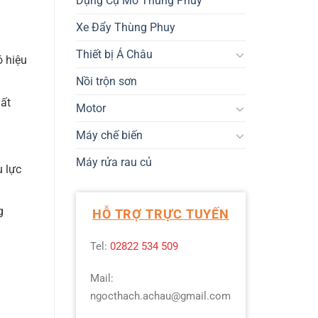
Dụng Cụ Mở Thùng Phuy
Xe Đẩy Thùng Phuy
Thiết bị Á Châu
ó hiệu
Nồi trộn sơn
hất
Motor
Máy chế biến
Máy rửa rau củ
u lực
g
HỖ TRỢ TRỰC TUYẾN
Tel:
02822 534 509
Mail:
ngocthach.achau@gmail.com