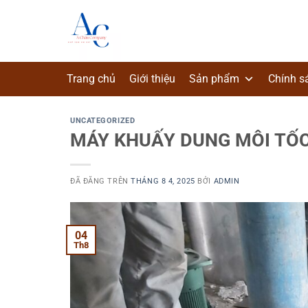
Chuyển
đến
nội
dung
Trang chủ
Giới thiệu
Sản phẩm
Chính s
UNCATEGORIZED
MÁY KHUẤY DUNG MÔI TỐ
ĐÃ ĐĂNG TRÊN
THÁNG 8 4, 2025
BỞI
ADMIN
04
Th8