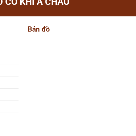
 CƠ KHÍ Á CHÂU
Bản đồ