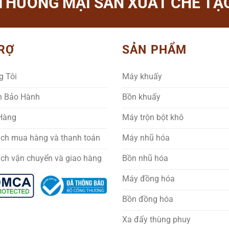
THƯƠNG MẠI SẢN XUẤT CHẾ TẠO
RỢ
SẢN PHẨM
g Tôi
Máy khuấy
h Bảo Hành
Bồn khuấy
 Hàng
Máy trộn bột khô
ách mua hàng và thanh toán
Máy nhũ hóa
ách vận chuyển và giao hàng
Bồn nhũ hóa
Máy đồng hóa
Bồn đồng hóa
Xa đẩy thùng phuy