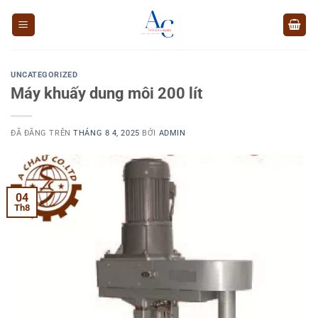
Chuyển
đến
nội
dung
UNCATEGORIZED
Máy khuấy dung môi 200 lít
ĐÃ ĐĂNG TRÊN
THÁNG 8 4, 2025
BỞI
ADMIN
04
Th8