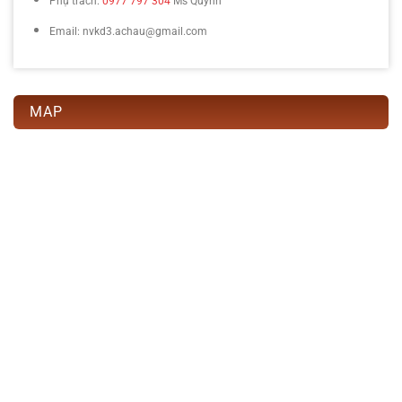
Phụ trách:
0977 797 304
Ms Quỳnh
Email: nvkd3.achau@gmail.com
MAP