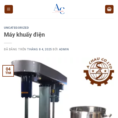
Chuyển
đến
nội
dung
UNCATEGORIZED
Máy khuấy điện
ĐÃ ĐĂNG TRÊN
THÁNG 8 4, 2025
BỞI
ADMIN
04
Th8