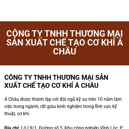
CÔNG TY TNHH THƯƠNG MẠI
SẢN XUẤT CHẾ TẠO CƠ KHÍ Á
CHÂU
CÔNG TY TNHH THƯƠNG MẠI SẢN
XUẤT CHẾ TẠO CƠ KHÍ Á CHÂU
Á Châu được thành lập với đội ngũ kỹ sư trên 10 năm làm
việc trong ngành, rất giàu kinh nghiệm trong lĩnh vực kỹ
thuật, cơ khí.
Địa chỉ:
Lô I.9/1, Đường số 5, Khu công nghiệp Vĩnh Lộc, P.