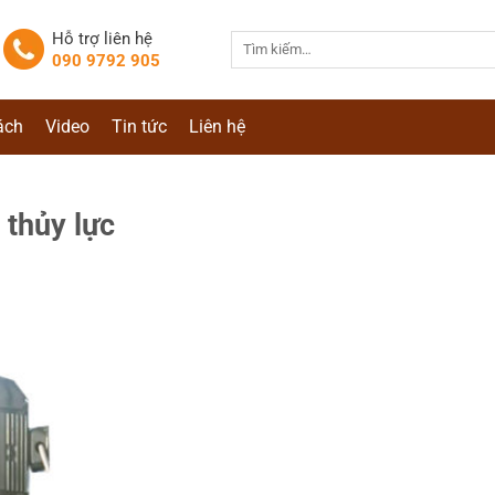
Hỗ trợ liên hệ
Tìm
090 9792 905
kiếm:
ách
Video
Tin tức
Liên hệ
 thủy lực