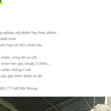
g nghiệp, mỹ phẩm hay thực phẩm,..
hành trình
 phù hợp với bồn chứa liệu
 chậm, công tắt on off,..
timer hẹn giờ, khuấy 2 chiều ,…
h phần chống rỉ sét
u cầu gắn thêm bánh xe lăn
i
: 0982.777.642 Ms Nhung