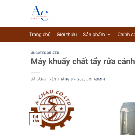
Chuyển
đến
nội
dung
Trang chủ
Giới thiệu
Sản phẩm
Chính s
UNCATEGORIZED
Máy khuấy chất tẩy rửa cánh
ĐÃ ĐĂNG TRÊN
THÁNG 8 4, 2025
BỞI
ADMIN
04
Th8